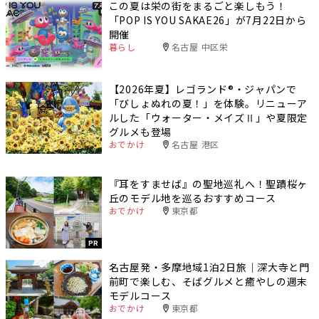
この夏は栄の街をまるごと楽しもう！
「POP IS YOU SAKAE26」が7月22日から
開催
暮らし
名古屋 中区栄
【2026年夏】レゴランド®・ジャパンで
「びしょぬれの夏！」を体験。リニューア
ルした「ウォーター・メイズⅡ」や夏限定
グルメも登場
おでかけ
名古屋 港区
『耳をすませば』の聖地巡礼へ！聖蹟桜ヶ
丘のモデル地を巡るおすすめコース
おでかけ
東京都
PR
名古屋発・多摩地域1泊2日旅｜深大寺と門
前町で楽しむ、そばグルメと癒やしの週末
モデルコース
おでかけ
東京都