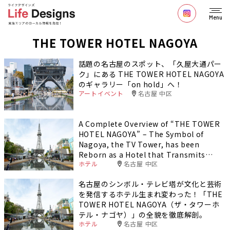
Menu
THE TOWER HOTEL NAGOYA
話題の名古屋のスポット、「久屋大通パー
ク」にある THE TOWER HOTEL NAGOYA
のギャラリー「on hold」へ！
アートイベント
名古屋 中区
A Complete Overview of “THE TOWER
HOTEL NAGOYA” – The Symbol of
Nagoya, the TV Tower, has been
Reborn as a Hotel that Transmits
ホテル
名古屋 中区
Culture and Art!
名古屋のシンボル・テレビ塔が文化と芸術
を発信するホテル生まれ変わった！「THE
TOWER HOTEL NAGOYA（ザ・タワーホ
テル・ナゴヤ）」の全貌を徹底解剖。
ホテル
名古屋 中区