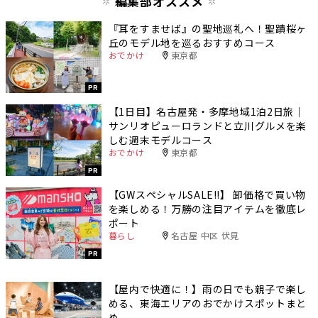
編集部オススメ
『耳をすませば』の聖地巡礼へ！聖蹟桜ヶ
丘のモデル地を巡るおすすめコース
おでかけ
東京都
PR
【1日目】名古屋発・多摩地域1泊2日旅｜
サンリオピューロランドと立川グルメを楽
しむ週末モデルコース
おでかけ
東京都
PR
【GWスペシャルSALE‼︎】 卸価格で買い物
を楽しめる！万勝の注目アイテムを徹底レ
ポート
暮らし
名古屋 中区 伏見
PR
【屋内で快適に！】雨の日でも親子で楽し
める、東海エリアのおでかけスポットまと
め