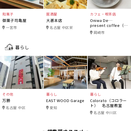
和菓子
居酒屋
カフェ・喫茶店
御菓子司亀屋
大甚本店
Oniwa De…
present coffee（オ
一宮市
名古屋 中区栄
ニワデ）
岡崎市
暮らし
その他
暮らし
暮らし
万勝
EAST WOOD Garage
Colorato（コロラー
ト） 名古屋教室
名古屋 中区
愛知
名古屋 中川区