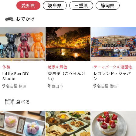
愛知県
岐阜県
三重県
静岡県
おでかけ
体験
絶景＆景色
テーマパーク＆遊園地
Little Fun DIY
香嵐渓（こうらんけ
レゴランド・ジャパ
Studio
い）
ン
名古屋 緑区
豊田市
名古屋 港区
食べる