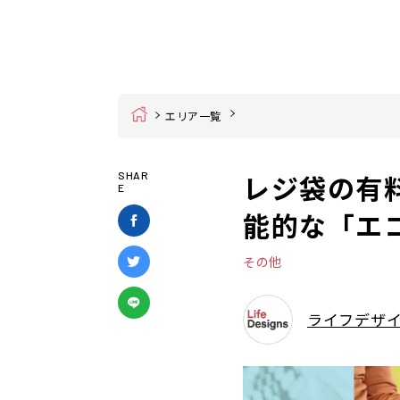
Home
エリア一覧
レジ袋の有
SHAR
E
能的な「エ
その他
ライフデザ