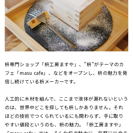
枡専門ショップ「枡工房ますや」、”枡”がテーマのカ
フェ「masu cafe」、などをオープンし、枡の魅力を発
信し続けている枡メーカーです。
人工的に木材を組んで、ここまで液体が漏れないという
のは、世界中どこを探しても枡しかありません。それ
ほどの技術でつくられているにも関わらず、手に取り
やすい値段というのも、枡の魅力。「枡工房ますや」
「masu cafe」では、そんな枡の魅力に、気軽に出会う