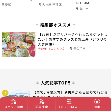
SHIFUKU
愛知
名古屋 千種区
豊田市
編集部オススメ
【28選】ジブリパークへ行ったらゲットし
たい！おすすめグッズ＆お土産（ジブリの
大倉庫編）
その他（エンタメ）
長久手市
人気記事TOP5
【車で2時間以内】名古屋から日帰りで行ける
1
おでかけエリア12選！
おでかけ
スポット検索
記事検索
特集
EVENT & NEWS