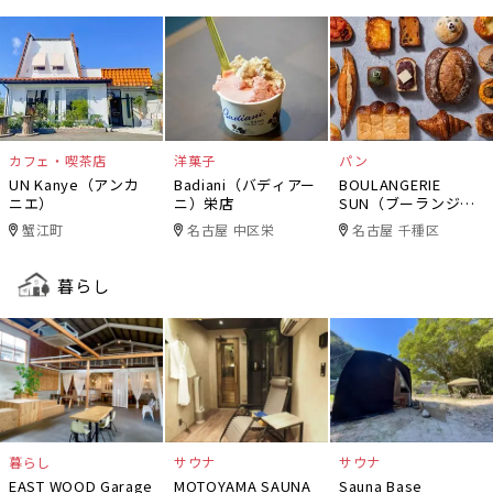
カフェ・喫茶店
洋菓子
パン
UN Kanye（アンカ
Badiani（バディアー
BOULANGERIE
ニエ）
ニ）栄店
SUN（ブーランジェ
リー・サン）
蟹江町
名古屋 中区栄
名古屋 千種区
暮らし
暮らし
サウナ
サウナ
EAST WOOD Garage
MOTOYAMA SAUNA
Sauna Base