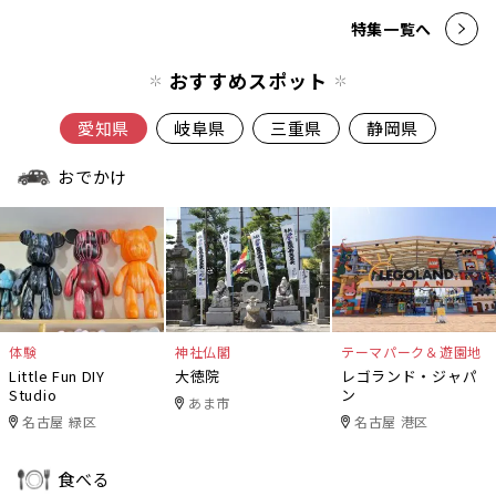
特集一覧へ
おすすめスポット
愛知県
岐阜県
三重県
静岡県
おでかけ
体験
神社仏閣
テーマパーク＆遊園地
Little Fun DIY
大徳院
レゴランド・ジャパ
Studio
ン
あま市
名古屋 緑区
名古屋 港区
食べる