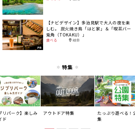
【ナビデザイン】多治見駅で大人の夜を楽
しむ。 炭火焼き鳥「はと家」＆「喫茶バー
兎角（TOKAKU）」
食べる
岐阜
PR
特集
ブリパーク】楽しみ
アウトドア特集
たっぷり遊べる！
イド
集