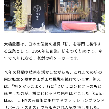
大橋量器は、日本の伝統の道具「枡」を専門に製作す
る企業として、1950年に創業。枡をつくり続けて、今
年で70年になる、老舗の枡メーカーです。
70年の経験や技術を活かしながらも、これまでの枡の
固定概念を覆すさまざまな挑戦を続けています。例え
ば、“枡をかっこよく、粋に”というコンセプトのもと
誕生したのが、枡にビビッドな色をほどこした「Color
Masu」。NYの五番街に出店するファッションブランド
「ポール・スミス」でも販売され人気を博しました。