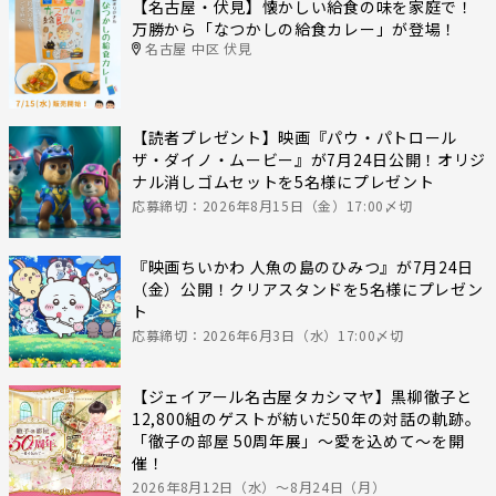
【名古屋・伏見】懐かしい給食の味を家庭で！
万勝から「なつかしの給食カレー」が登場！
名古屋 中区 伏見
【読者プレゼント】映画『パウ・パトロール
ザ・ダイノ・ムービー』が7月24日公開！オリジ
ナル消しゴムセットを5名様にプレゼント
応募締切：2026年8月15日（金）17:00〆切
『映画ちいかわ 人魚の島のひみつ』が7月24日
（金）公開！クリアスタンドを5名様にプレゼン
ト
応募締切：2026年6月3日（水）17:00〆切
【ジェイアール名古屋タカシマヤ】黒柳徹子と
12,800組のゲストが紡いだ50年の対話の軌跡。
「徹子の部屋 50周年展」～愛を込めて～を開
催！
2026年8月12日（水）〜8月24日（月）