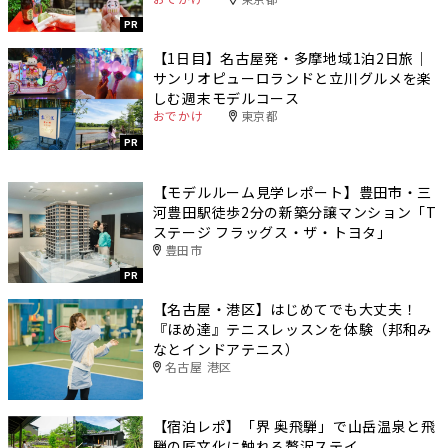
PR
【1日目】名古屋発・多摩地域1泊2日旅｜
サンリオピューロランドと立川グルメを楽
しむ週末モデルコース
おでかけ
東京都
PR
【モデルルーム見学レポート】豊田市・三
河豊田駅徒歩2分の新築分譲マンション「T
ステージ フラッグス・ザ・トヨタ」
豊田市
PR
【名古屋・港区】はじめてでも大丈夫！
『ほめ達』テニスレッスンを体験（邦和み
なとインドアテニス）
名古屋 港区
【宿泊レポ】「界 奥飛騨」で山岳温泉と飛
騨の匠文化に触れる贅沢ステイ