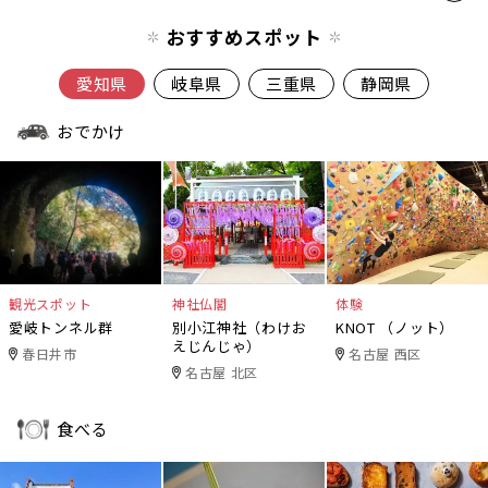
おすすめスポット
愛知県
岐阜県
三重県
静岡県
おでかけ
観光スポット
神社仏閣
体験
愛岐トンネル群
別小江神社（わけお
KNOT （ノット）
えじんじゃ）
春日井市
名古屋 西区
名古屋 北区
食べる