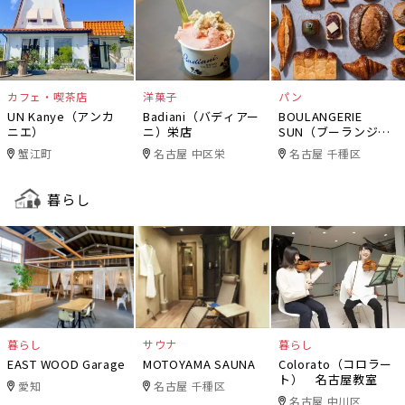
カフェ・喫茶店
洋菓子
パン
UN Kanye（アンカ
Badiani（バディアー
BOULANGERIE
ニエ）
ニ）栄店
SUN（ブーランジェ
リー・サン）
蟹江町
名古屋 中区栄
名古屋 千種区
暮らし
暮らし
サウナ
暮らし
EAST WOOD Garage
MOTOYAMA SAUNA
Colorato（コロラー
ト） 名古屋教室
愛知
名古屋 千種区
名古屋 中川区