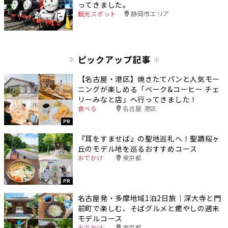
ってきました。
観光スポット
静岡市エリア
ピックアップ記事
【名古屋・港区】焼きたてパンと人気モー
ニングが楽しめる「ベーク&コーヒー チェ
リーみなと店」へ行ってきました！
食べる
名古屋 港区
PR
『耳をすませば』の聖地巡礼へ！聖蹟桜ヶ
丘のモデル地を巡るおすすめコース
おでかけ
東京都
PR
名古屋発・多摩地域1泊2日旅｜深大寺と門
前町で楽しむ、そばグルメと癒やしの週末
モデルコース
おでかけ
東京都