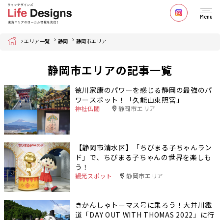
Menu
Home
エリア一覧
静岡
静岡市エリア
静岡市エリアの記事一覧
徳川家康のパワーを感じる静岡の最強のパ
ワースポット！「久能山東照宮」
神社仏閣
静岡市エリア
【静岡市清水区】「ちびまる子ちゃんラン
ド」で、ちびまる子ちゃんの世界を楽しも
う！
観光スポット
静岡市エリア
きかんしゃトーマス号に乗ろう！大井川鐵
道「DAY OUT WITH THOMAS 2022」に行