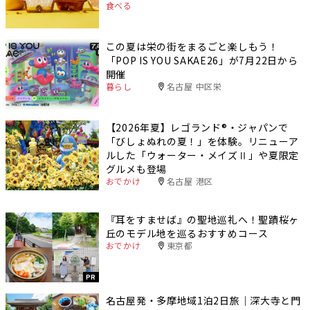
食べる
この夏は栄の街をまるごと楽しもう！
「POP IS YOU SAKAE26」が7月22日から
開催
暮らし
名古屋 中区栄
【2026年夏】レゴランド®・ジャパンで
「びしょぬれの夏！」を体験。リニューア
ルした「ウォーター・メイズⅡ」や夏限定
グルメも登場
おでかけ
名古屋 港区
『耳をすませば』の聖地巡礼へ！聖蹟桜ヶ
丘のモデル地を巡るおすすめコース
おでかけ
東京都
PR
名古屋発・多摩地域1泊2日旅｜深大寺と門