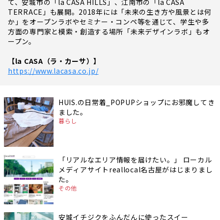
て、安城市の「la CASA HILLS」、江南市の「la CASA
TERRACE」も展開。2018年には「未来の生き方や風景とは何
か」をオープンラボやセミナー・コンペ等を通じて、学生や多
方面の専門家と模索・創造する場所「未来デザインラボ」もオ
ープン。
【la CASA（ラ・カーサ）】
https://www.lacasa.co.jp/
HUIS.の日常着_POPUPショップにお邪魔してき
ました。
暮らし
「リアルなエリア情報を届けたい。」 ローカル
メディアサイトreallocal名古屋がはじまりまし
た。
その他
安城イチジクをふんだんに使ったスイー