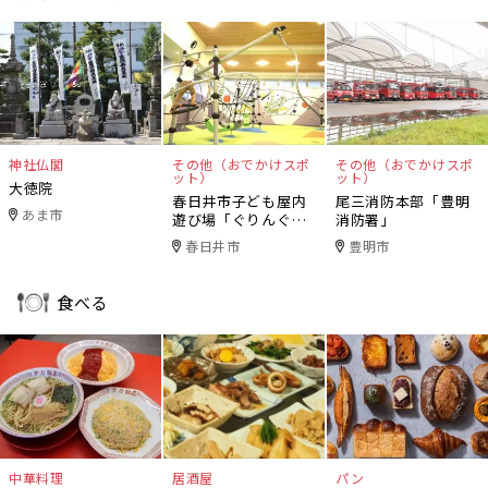
神社仏閣
その他（おでかけスポ
その他（おでかけスポ
ット）
ット）
大徳院
春日井市子ども屋内
尾三消防本部「豊明
あま市
遊び場「ぐりんぐり
消防署」
ん」
春日井市
豊明市
食べる
中華料理
居酒屋
パン