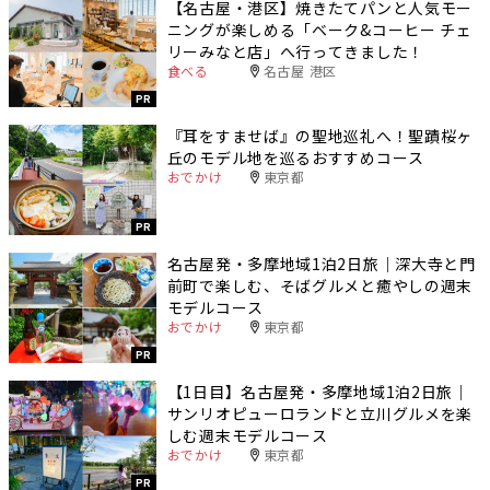
【名古屋・港区】焼きたてパンと人気モー
ニングが楽しめる「ベーク&コーヒー チェ
リーみなと店」へ行ってきました！
食べる
名古屋 港区
PR
『耳をすませば』の聖地巡礼へ！聖蹟桜ヶ
丘のモデル地を巡るおすすめコース
おでかけ
東京都
PR
名古屋発・多摩地域1泊2日旅｜深大寺と門
前町で楽しむ、そばグルメと癒やしの週末
モデルコース
おでかけ
東京都
PR
【1日目】名古屋発・多摩地域1泊2日旅｜
サンリオピューロランドと立川グルメを楽
しむ週末モデルコース
おでかけ
東京都
PR