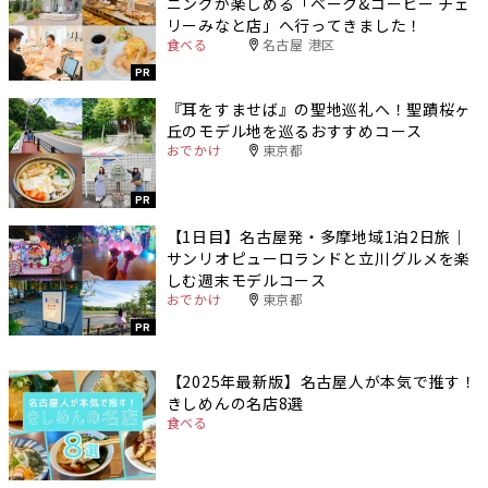
ニングが楽しめる「ベーク&コーヒー チェ
リーみなと店」へ行ってきました！
食べる
名古屋 港区
PR
『耳をすませば』の聖地巡礼へ！聖蹟桜ヶ
丘のモデル地を巡るおすすめコース
おでかけ
東京都
PR
【1日目】名古屋発・多摩地域1泊2日旅｜
サンリオピューロランドと立川グルメを楽
しむ週末モデルコース
おでかけ
東京都
PR
【2025年最新版】名古屋人が本気で推す！
きしめんの名店8選
食べる