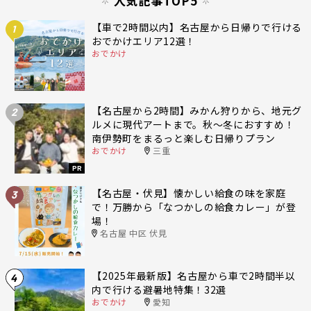
人気記事TOP5
【車で2時間以内】名古屋から日帰りで行ける
1
おでかけエリア12選！
おでかけ
【名古屋から2時間】みかん狩りから、地元グ
2
ルメに現代アートまで。秋〜冬におすすめ！
南伊勢町をまるっと楽しむ日帰りプラン
おでかけ
三重
PR
【名古屋・伏見】懐かしい給食の味を家庭
3
で！万勝から「なつかしの給食カレー」が登
場！
名古屋 中区 伏見
【2025年最新版】名古屋から車で2時間半以
4
内で行ける避暑地特集！32選
おでかけ
愛知