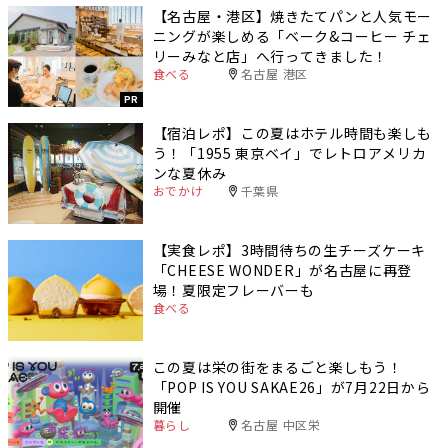
【名古屋・港区】焼きたてパンと人気モー
ニングが楽しめる「ベーク&コーヒー チェ
リーみなと店」へ行ってきました！
食べる
名古屋 港区
PR
【宿泊レポ】この夏はホテル時間も楽しも
う！「1955 東京ベイ」でレトロアメリカ
ンな夏休み
おでかけ
千葉県
【実食レポ】3時間待ちの生チーズケーキ
「CHEESE WONDER」が名古屋に再登
場！夏限定フレーバーも
食べる
この夏は栄の街をまるごと楽しもう！
「POP IS YOU SAKAE26」が7月22日から
開催
暮らし
名古屋 中区栄