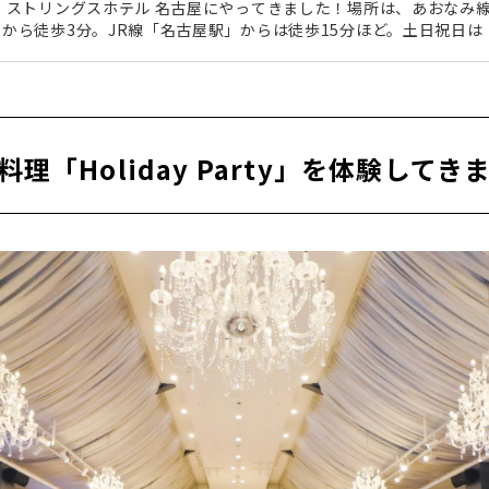
ストリングスホテル 名古屋にやってきました！場所は、あおなみ
から徒歩3分。JR線「名古屋駅」からは徒歩15分ほど。土日祝日
ス」が便利ですよ。ZEPP NAGOYAの向かいに位置しているため
用される方も多いのだとか。大聖堂にうっとり非日常なラグジュア
に入ると、ストリングスホテル 名古屋のシンボルとも言える「ア
出迎え。ここは西洋の洋館？それともお城？と錯覚してしまうくら
ュアリー...
料理「Holiday Party」を体験してき