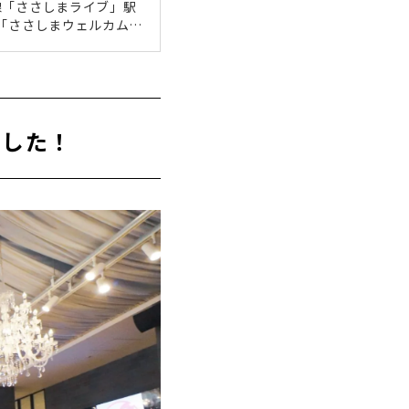
線「ささしまライブ」駅
は「ささしまウェルカムバ
、ライブイベントの際に利
リーな空間エントランス
ートグレース大聖堂」がお
い、エレガントでラグジ
ました！