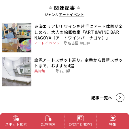
関連記事
ジャンル
アートイベント
東海エリア初！ワインを片手にアート体験が楽
しめる、大人の絵画教室「ART＆WINE BAR
NAGOYA（アートワインバーナゴヤ）」
アートイベント
名古屋 熱田区
金沢アートスポット巡り。定番から最新スポッ
トまで、おすすめ4選
美術館
石川県
記事一覧へ
スポット検索
記事検索
特集
EVENT & NEWS