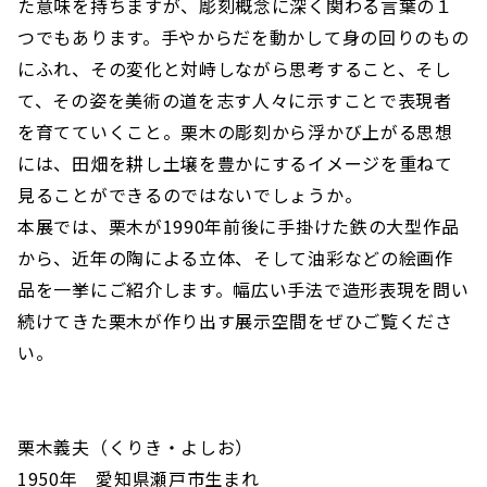
た意味を持ちますが、彫刻概念に深く関わる言葉の１
つでもあります。手やからだを動かして身の回りのもの
にふれ、その変化と対峙しながら思考すること、そし
て、その姿を美術の道を志す人々に示すことで表現者
を育てていくこと。栗木の彫刻から浮かび上がる思想
には、田畑を耕し土壌を豊かにするイメージを重ねて
見ることができるのではないでしょうか。
本展では、栗木が1990年前後に手掛けた鉄の大型作品
から、近年の陶による立体、そして油彩などの絵画作
品を一挙にご紹介します。幅広い手法で造形表現を問い
続けてきた栗木が作り出す展示空間をぜひご覧くださ
い。
栗木義夫（くりき・よしお）
1950年 愛知県瀬戸市生まれ