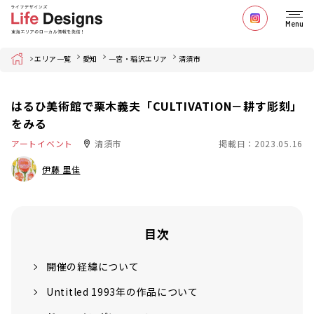
Menu
Home
エリア一覧
愛知
一宮・稲沢エリア
清須市
はるひ美術館で栗木義夫「CULTIVATION－耕す彫刻」
をみる
アートイベント
清須市
掲載日：2023.05.16
伊藤 里佳
目次
開催の経緯について
Untitled 1993年の作品について