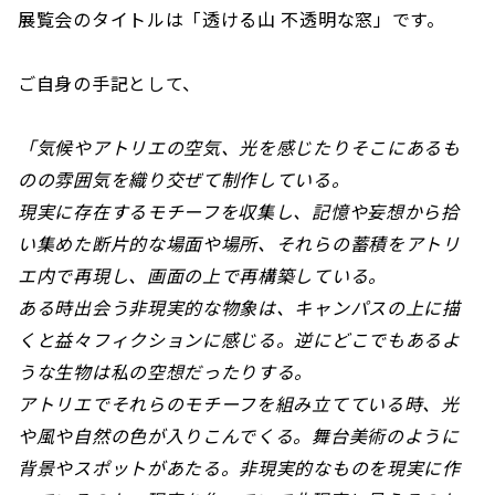
展覧会のタイトルは「透ける山 不透明な窓」です。
ご自身の手記として、
「気候やアトリエの空気、光を感じたりそこにあるも
のの雰囲気を織り交ぜて制作している。
現実に存在するモチーフを収集し、記憶や妄想から拾
い集めた断片的な場面や場所、それらの蓄積をアトリ
エ内で再現し、画面の上で再構築している。
ある時出会う非現実的な物象は、キャンパスの上に描
くと益々フィクションに感じる。逆にどこでもあるよ
うな生物は私の空想だったりする。
アトリエでそれらのモチーフを組み立てている時、光
や風や自然の色が入りこんでくる。舞台美術のように
背景やスポットがあたる。非現実的なものを現実に作