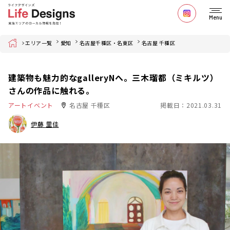
Menu
Home
エリア一覧
愛知
名古屋千種区・名東区
名古屋 千種区
建築物も魅力的なgalleryNへ。三木瑠都（ミキルツ）
さんの作品に触れる。
アートイベント
名古屋 千種区
掲載日：2021.03.31
伊藤 里佳