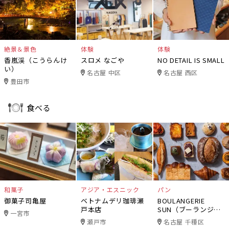
絶景＆景色
体験
体験
香嵐渓（こうらんけ
スロメ なごや
NO DETAIL IS SMALL
い）
名古屋 中区
名古屋 西区
豊田市
食べる
和菓子
アジア・エスニック
パン
御菓子司亀屋
ベトナムデリ珈琲瀬
BOULANGERIE
戸本店
SUN（ブーランジェ
一宮市
リー・サン）
瀬戸市
名古屋 千種区