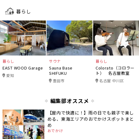
暮らし
暮らし
サウナ
暮らし
EAST WOOD Garage
Sauna Base
Colorato（コロラー
SHIFUKU
ト） 名古屋教室
愛知
豊田市
名古屋 中川区
編集部オススメ
【屋内で快適に！】雨の日でも親子で楽し
める、東海エリアのおでかけスポットまと
め
おでかけ