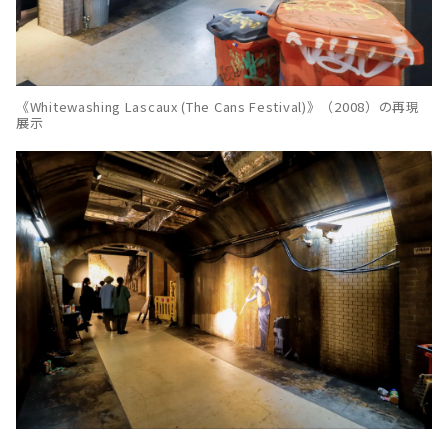
《Whitewashing Lascaux (The Cans Festival)》（2008）の再現
展示