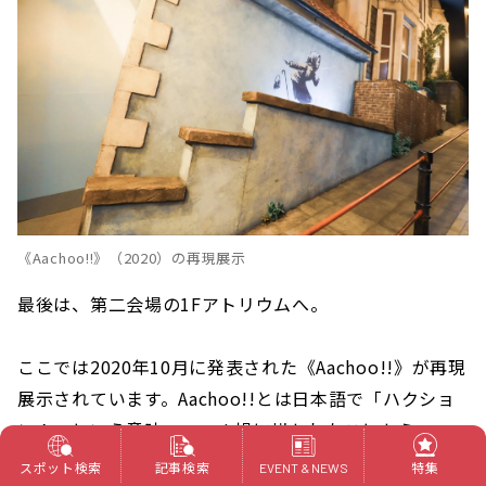
《Aachoo!!》（2020）の再現展示
最後は、第二会場の1Fアトリウムへ。
ここでは2020年10月に発表された《Aachoo!!》が再現
展示されています。Aachoo!!とは日本語で「ハクショ
ン！」という意味。コロナ禍に描かれたことから、マ
スクをつけずに飛沫やウイルスを拡散することへの警
スポット検索
記事検索
特集
EVENT & NEWS