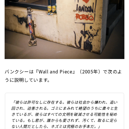
バンクシーは『Wall and Piece』（2005年）で次のよ
うに説明しています。
「彼らは許可なしに存在する。彼らは社会から嫌われ、追い
回され、迫害される。ゴミにまみれて絶望のうちに粛々と生
きているが、彼らはすべての文明を破滅させる可能性を秘め
ている。もし君が、誰からも愛されず、汚くて、取るに足ら
ない人間だとしたら、ネズミは究極のお手本だ。」