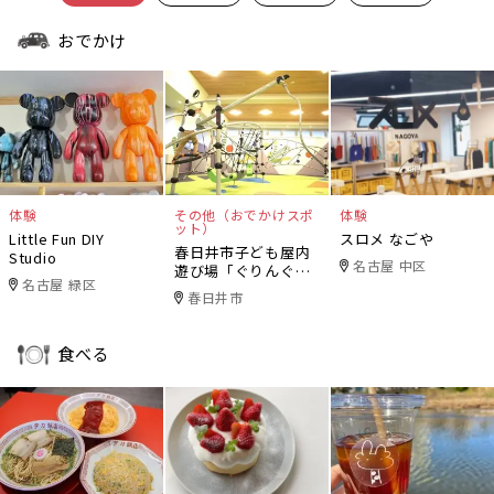
おでかけ
体験
その他（おでかけスポ
体験
ット）
Little Fun DIY
スロメ なごや
春日井市子ども屋内
Studio
名古屋 中区
遊び場「ぐりんぐり
名古屋 緑区
ん」
春日井市
食べる