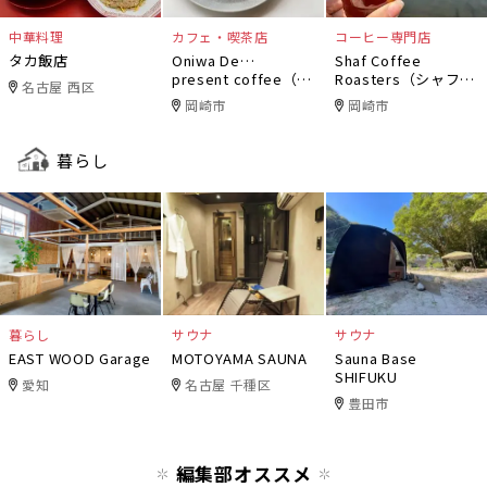
中華料理
カフェ・喫茶店
コーヒー専門店
タカ飯店
Oniwa De…
Shaf Coffee
present coffee（オ
Roasters（シャフコ
名古屋 西区
ニワデ）
ーヒーロースター
岡崎市
岡崎市
ズ）
暮らし
暮らし
サウナ
サウナ
EAST WOOD Garage
MOTOYAMA SAUNA
Sauna Base
SHIFUKU
愛知
名古屋 千種区
豊田市
編集部オススメ