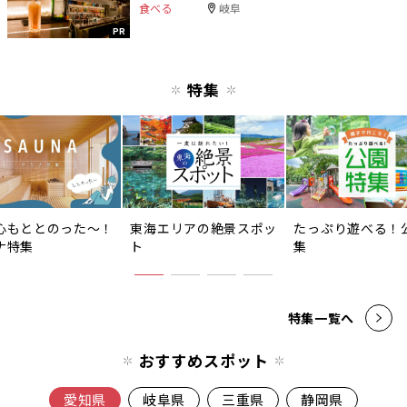
食べる
岐阜
PR
特集
心もととのった〜！
東海エリアの絶景スポッ
たっぷり遊べる！
ナ特集
ト
集
特集一覧へ
おすすめスポット
愛知県
岐阜県
三重県
静岡県