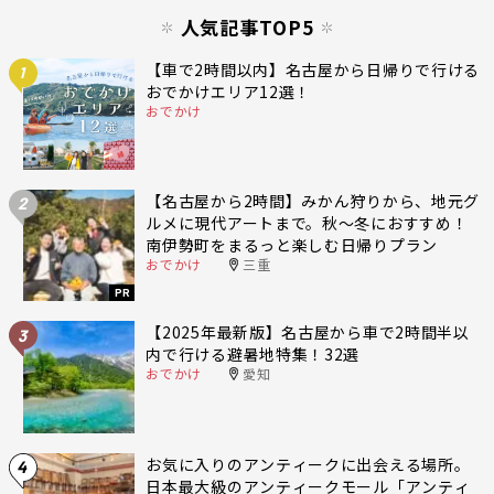
人気記事TOP5
【車で2時間以内】名古屋から日帰りで行ける
1
おでかけエリア12選！
おでかけ
【名古屋から2時間】みかん狩りから、地元グ
2
ルメに現代アートまで。秋〜冬におすすめ！
南伊勢町をまるっと楽しむ日帰りプラン
おでかけ
三重
PR
【2025年最新版】名古屋から車で2時間半以
3
内で行ける避暑地特集！32選
おでかけ
愛知
お気に入りのアンティークに出会える場所。
4
日本最大級のアンティークモール「アンティ