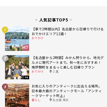
人気記事TOP5
【車で2時間以内】名古屋から日帰りで行ける
1
おでかけエリア12選！
おでかけ
【名古屋から2時間】みかん狩りから、地元グ
2
ルメに現代アートまで。秋〜冬におすすめ！
南伊勢町をまるっと楽しむ日帰りプラン
おでかけ
三重
PR
お気に入りのアンティークに出会える場所。
3
日本最大級のアンティークモール「アンティ
ークマーケット吹上」
暮らし
名古屋 東区