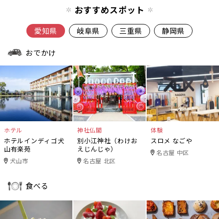
おすすめスポット
愛知県
岐阜県
三重県
静岡県
おでかけ
ホテル
神社仏閣
体験
ホテルインディゴ犬
別小江神社（わけお
スロメ なごや
山有楽苑
えじんじゃ）
名古屋 中区
犬山市
名古屋 北区
食べる