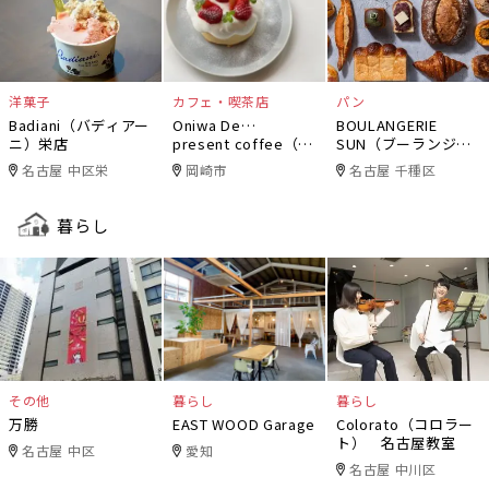
洋菓子
カフェ・喫茶店
パン
Badiani（バディアー
Oniwa De…
BOULANGERIE
ニ）栄店
present coffee（オ
SUN（ブーランジェ
ニワデ）
リー・サン）
名古屋 中区栄
岡崎市
名古屋 千種区
暮らし
その他
暮らし
暮らし
万勝
EAST WOOD Garage
Colorato（コロラー
ト） 名古屋教室
名古屋 中区
愛知
名古屋 中川区