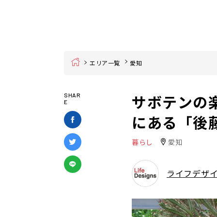
Home
エリア一覧
愛知
サボテンの
SHAR
E
にある「後
暮らし
愛知
ライフデザ