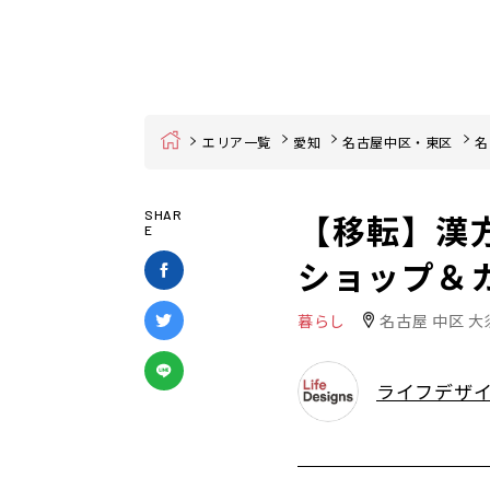
Home
エリア一覧
愛知
名古屋中区・東区
名
【移転】漢
SHAR
E
ショップ＆カ
暮らし
名古屋 中区 大
ライフデザ