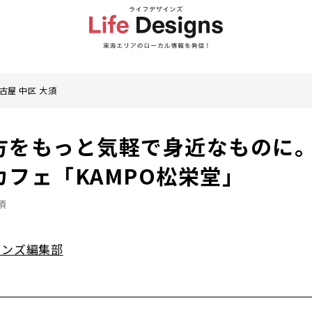
古屋 中区 大須
方をもっと気軽で身近なものに
フェ「KAMPO松栄堂」
須
インズ編集部