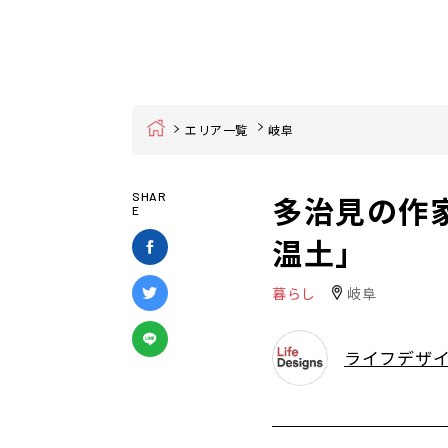
Home
エリア一覧
岐阜
多治見の作
SHAR
E
温土」
暮らし
岐阜
ライフデザ