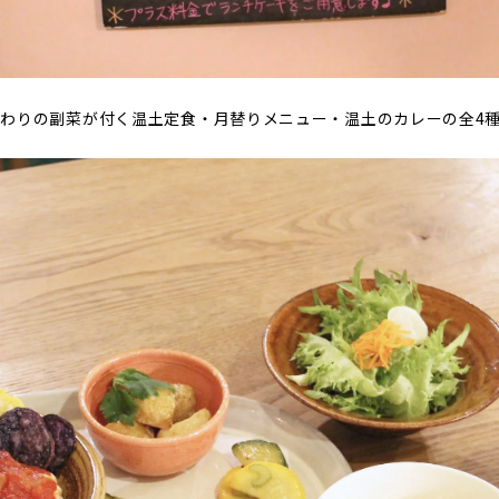
わりの副菜が付く温土定食・月替りメニュー・温土のカレーの全4