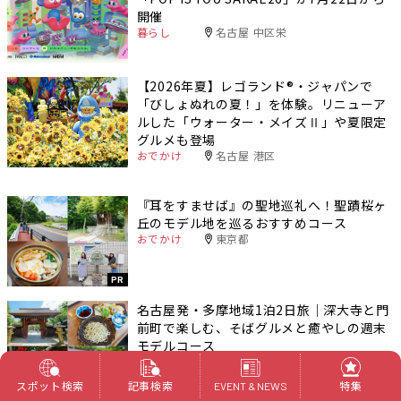
開催
暮らし
名古屋 中区栄
【2026年夏】レゴランド®・ジャパンで
「びしょぬれの夏！」を体験。リニューア
ルした「ウォーター・メイズⅡ」や夏限定
グルメも登場
おでかけ
名古屋 港区
『耳をすませば』の聖地巡礼へ！聖蹟桜ヶ
丘のモデル地を巡るおすすめコース
おでかけ
東京都
PR
名古屋発・多摩地域1泊2日旅｜深大寺と門
前町で楽しむ、そばグルメと癒やしの週末
モデルコース
おでかけ
東京都
スポット検索
記事検索
特集
PR
EVENT & NEWS