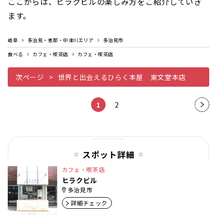
ここからは、ヒラクビルの楽しみ方をご紹介していき
ます。
岐阜
多治見・恵那・中津川エリア
多治見市
食べる
カフェ・喫茶店
カフェ・喫茶店
次ページ
世界と出会えるひらく本屋 東文堂本店
1
2
次の
ペー
ジ
スポット詳細
カフェ・喫茶店
ヒラクビル
多治見市
詳細チェック