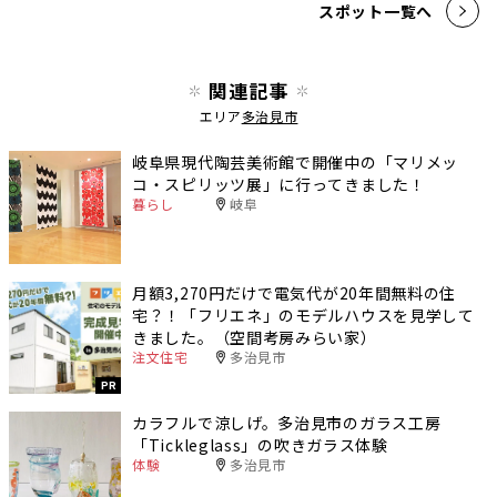
スポット一覧へ
関連記事
エリア
多治見市
岐阜県現代陶芸美術館で開催中の「マリメッ
コ・スピリッツ展」に行ってきました！
暮らし
岐阜
月額3,270円だけで電気代が20年間無料の住
宅？！「フリエネ」のモデルハウスを見学して
きました。（空間考房みらい家）
注文住宅
多治見市
PR
カラフルで涼しげ。多治見市のガラス工房
「Tickleglass」の吹きガラス体験
体験
多治見市