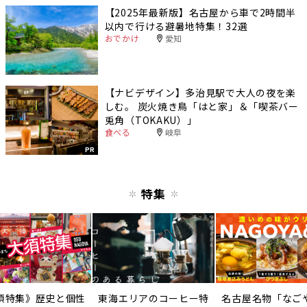
【2025年最新版】名古屋から車で2時間半
以内で行ける避暑地特集！32選
おでかけ
愛知
【ナビデザイン】多治見駅で大人の夜を楽
しむ。 炭火焼き鳥「はと家」＆「喫茶バー
兎角（TOKAKU）」
食べる
岐阜
PR
特集
須特集》歴史と個性
東海エリアのコーヒー特
名古屋名物「なご