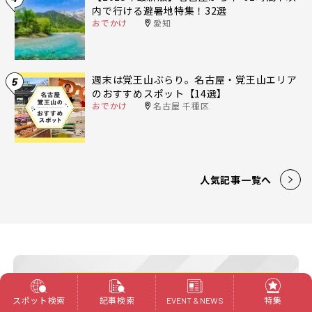
内で行ける避暑地特集！32選
おでかけ
愛知
週末は覚王山ぶらり。名古屋・覚王山エリア
5
のおすすめスポット【14選】
おでかけ
名古屋 千種区
人気記事一覧へ
スポット検索
記事検索
特集
EVENT & NEWS