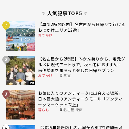
人気記事TOP5
【車で2時間以内】名古屋から日帰りで行ける
1
おでかけエリア12選！
おでかけ
【名古屋から2時間】みかん狩りから、地元グ
2
ルメに現代アートまで。秋〜冬におすすめ！
南伊勢町をまるっと楽しむ日帰りプラン
おでかけ
三重
PR
お気に入りのアンティークに出会える場所。
3
日本最大級のアンティークモール「アンティ
ークマーケット吹上」
暮らし
名古屋 東区
【2025年最新版】名古屋から車で2時間半以
4