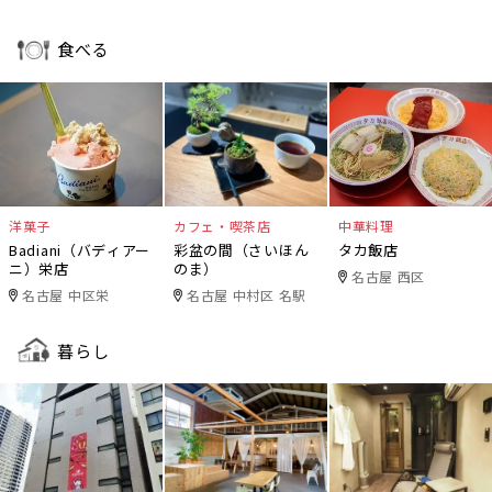
食べる
洋菓子
カフェ・喫茶店
中華料理
Badiani（バディアー
彩盆の間（さいほん
タカ飯店
ニ）栄店
のま）
名古屋 西区
名古屋 中区栄
名古屋 中村区 名駅
暮らし