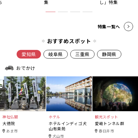
ち
集
し」特集
特集一覧へ
おすすめスポット
愛知県
岐阜県
三重県
静岡県
おでかけ
神社仏閣
ホテル
観光スポット
大徳院
ホテルインディゴ犬
愛岐トンネル群
山有楽苑
あま市
春日井市
犬山市