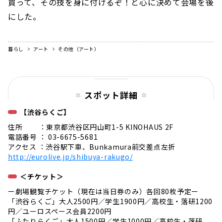
買って、その技を身に付けるぞ！と心に決めて会場を後
にした。
暮らし
アート
その他（アート）
スポット詳細
【渋谷らくご】
住所 ：東京都渋谷区円山町1-5 KINOHAUS 2F
電話番号 ： 03-6675-5681
アクセス ：渋谷駅下車、Bunkamura前交差点左折
http://eurolive.jp/shibuya-rakugo/
＜チケット＞
ー劇場観覧チケット（現在は当日券のみ）各回80枚予定ー
「渋谷らくご」大人2500円／学生1900円／高校生・落研1200
円／ユーロスペース会員2200円
「ふたりらくご」大人1500円／学生1000円／高校生・落研