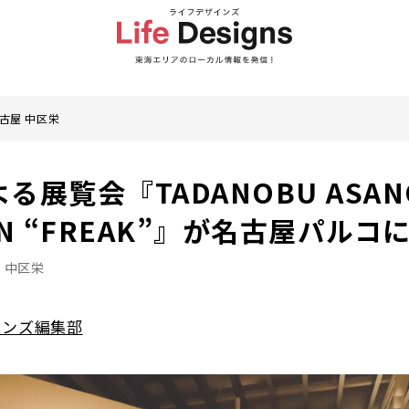
古屋 中区栄
る展覧会『TADANOBU ASAN
ION “FREAK”』が名古屋パル
 中区栄
インズ編集部