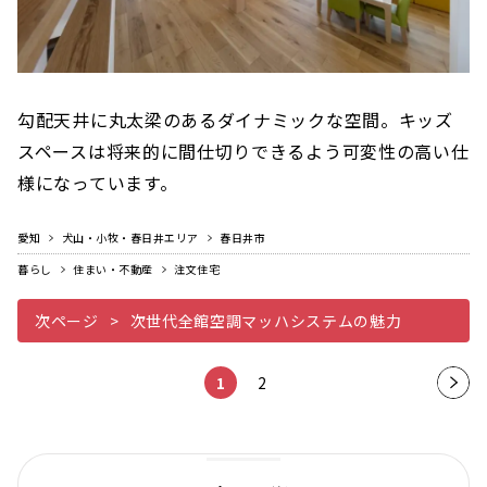
勾配天井に丸太梁のあるダイナミックな空間。キッズ
スペースは将来的に間仕切りできるよう可変性の高い仕
様になっています。
愛知
犬山・小牧・春日井エリア
春日井市
暮らし
住まい・不動産
注文住宅
次ページ
次世代全館空調マッハシステムの魅力
1
2
次の
ペー
ジ