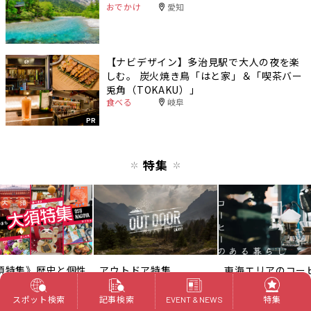
おでかけ
愛知
【ナビデザイン】多治見駅で大人の夜を楽
しむ。 炭火焼き鳥「はと家」＆「喫茶バー
兎角（TOKAKU）」
食べる
岐阜
PR
特集
須特集》歴史と個性
アウトドア特集
東海エリアのコー
ち
集
スポット検索
記事検索
特集
EVENT & NEWS