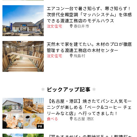
エアコン一台で暑さ知らず、寒さ知らず！
次世代全館空調「マッハシステム」を体感
できる渡邊工務店のモデルハウス
注文住宅
春日井市
天然木で家を建てたい。木材のプロが徹底
管理する渡邊工務店の木材センター
注文住宅
飛島村
ピックアップ記事
【名古屋・港区】焼きたてパンと人気モー
ニングが楽しめる「ベーク&コーヒー チェ
リーみなと店」へ行ってきました！
食べる
名古屋 港区
PR
『耳をすませば』の聖地巡礼へ！聖蹟桜ヶ