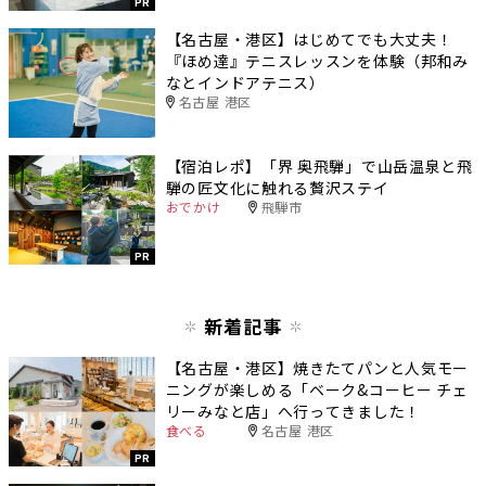
PR
【名古屋・港区】はじめてでも大丈夫！
『ほめ達』テニスレッスンを体験（邦和み
なとインドアテニス）
名古屋 港区
【宿泊レポ】「界 奥飛騨」で山岳温泉と飛
騨の匠文化に触れる贅沢ステイ
おでかけ
飛騨市
PR
新着記事
【名古屋・港区】焼きたてパンと人気モー
ニングが楽しめる「ベーク&コーヒー チェ
リーみなと店」へ行ってきました！
食べる
名古屋 港区
PR