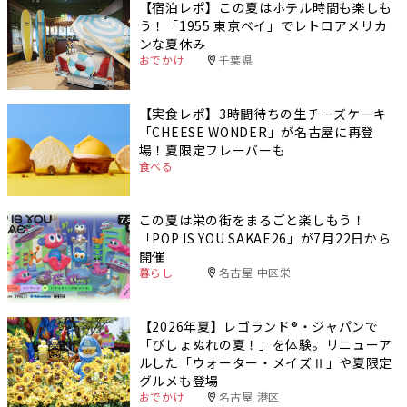
【宿泊レポ】この夏はホテル時間も楽しも
う！「1955 東京ベイ」でレトロアメリカ
ンな夏休み
おでかけ
千葉県
【実食レポ】3時間待ちの生チーズケーキ
「CHEESE WONDER」が名古屋に再登
場！夏限定フレーバーも
食べる
この夏は栄の街をまるごと楽しもう！
「POP IS YOU SAKAE26」が7月22日から
開催
暮らし
名古屋 中区栄
【2026年夏】レゴランド®・ジャパンで
「びしょぬれの夏！」を体験。リニューア
ルした「ウォーター・メイズⅡ」や夏限定
グルメも登場
おでかけ
名古屋 港区