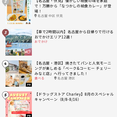
【名古屋・伏見】懐かしい給食の味を家庭
2
で！万勝から「なつかしの給食カレー」が登
場！
名古屋 中区 伏見
【車で2時間以内】名古屋から日帰りで行ける
3
おでかけエリア12選！
おでかけ
【名古屋・港区】焼きたてパンと人気モーニ
4
ングが楽しめる「ベーク&コーヒー チェリー
みなと店」へ行ってきました！
食べる
名古屋 港区
PR
【ドラッグストア Charley】8月のスペシャル
5
キャンペーン（8/8-8/16）
PR