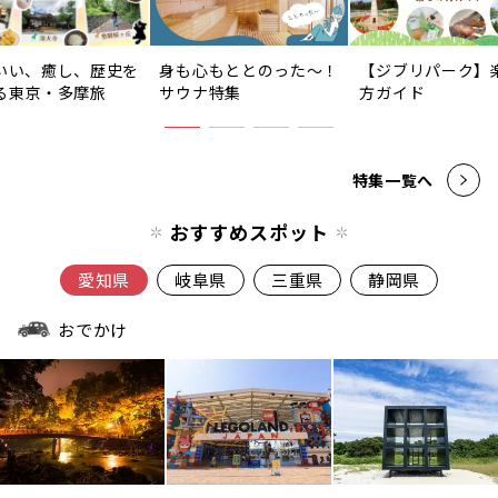
いい、癒し、歴史を
身も心もととのった〜！
【ジブリパーク】
る東京・多摩旅
サウナ特集
方ガイド
特集一覧へ
おすすめスポット
愛知県
岐阜県
三重県
静岡県
おでかけ