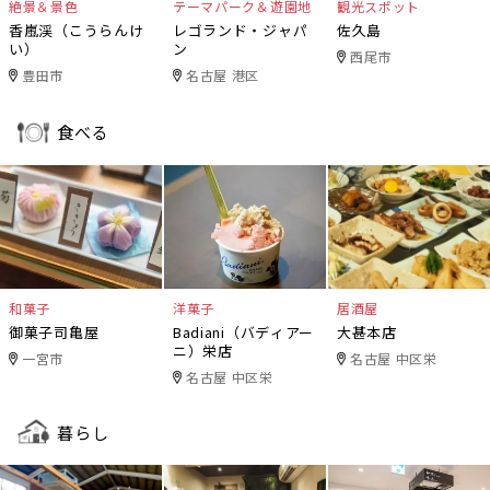
絶景＆景色
テーマパーク＆遊園地
観光スポット
香嵐渓（こうらんけ
レゴランド・ジャパ
佐久島
い）
ン
西尾市
豊田市
名古屋 港区
食べる
和菓子
洋菓子
居酒屋
御菓子司亀屋
Badiani（バディアー
大甚本店
ニ）栄店
一宮市
名古屋 中区栄
名古屋 中区栄
暮らし