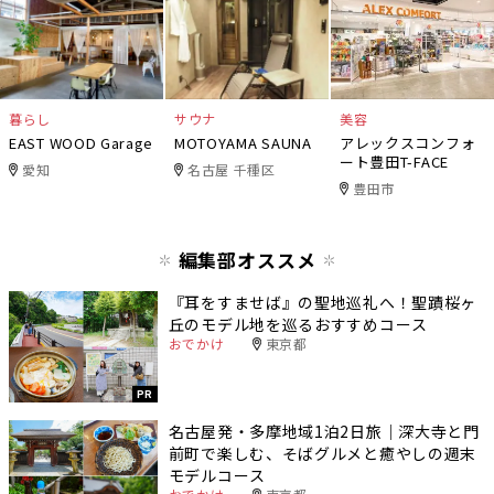
暮らし
サウナ
美容
EAST WOOD Garage
MOTOYAMA SAUNA
アレックスコンフォ
ート豊田T-FACE
愛知
名古屋 千種区
豊田市
編集部オススメ
『耳をすませば』の聖地巡礼へ！聖蹟桜ヶ
丘のモデル地を巡るおすすめコース
おでかけ
東京都
PR
名古屋発・多摩地域1泊2日旅｜深大寺と門
前町で楽しむ、そばグルメと癒やしの週末
モデルコース