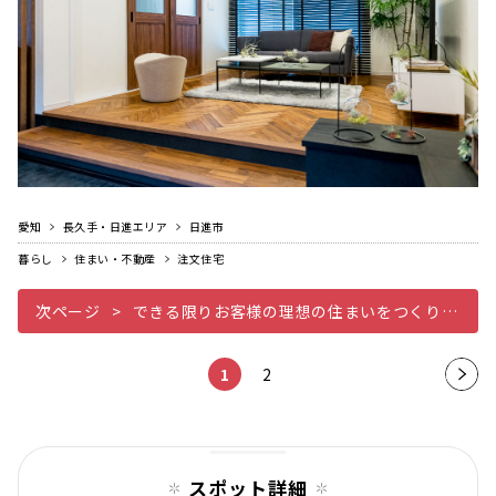
愛知
長久手・日進エリア
日進市
暮らし
住まい・不動産
注文住宅
次ページ
できる限りお客様の理想の住まいをつくりたい
1
2
次の
ペー
ジ
スポット詳細