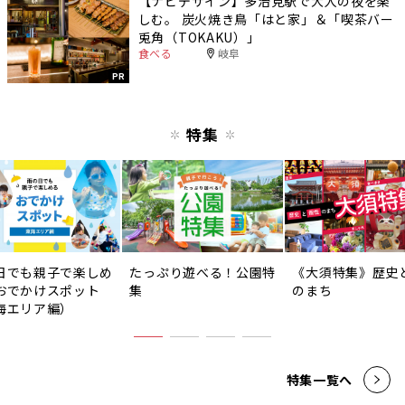
【ナビデザイン】多治見駅で大人の夜を楽
しむ。 炭火焼き鳥「はと家」＆「喫茶バー
兎角（TOKAKU）」
食べる
岐阜
PR
特集
日でも親子で楽しめ
たっぷり遊べる！公園特
《大須特集》歴史
おでかけスポット
集
のまち
海エリア編）
特集一覧へ