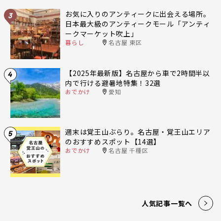
お気に入りのアンティークに出会える場所。
3
日本最大級のアンティークモール「アンティ
ークマーケット吹上」
暮らし
名古屋 東区
【2025年最新版】名古屋から車で2時間半以
4
内で行ける避暑地特集！32選
おでかけ
愛知
週末は覚王山ぶらり。名古屋・覚王山エリア
5
のおすすめスポット【14選】
おでかけ
名古屋 千種区
人気記事一覧へ