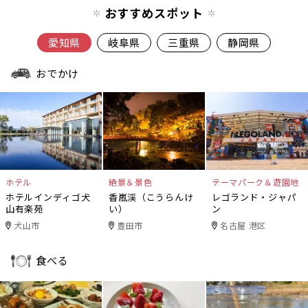
おすすめスポット
愛知県
岐阜県
三重県
静岡県
おでかけ
ホテル
絶景＆景色
テーマパーク＆遊園地
ホテルインディゴ犬
香嵐渓（こうらんけ
レゴランド・ジャパ
山有楽苑
い）
ン
犬山市
豊田市
名古屋 港区
食べる