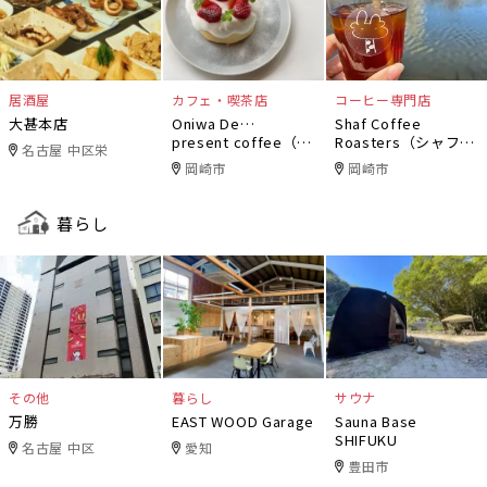
居酒屋
カフェ・喫茶店
コーヒー専門店
大甚本店
Oniwa De…
Shaf Coffee
present coffee（オ
Roasters（シャフコ
名古屋 中区栄
ニワデ）
ーヒーロースター
岡崎市
岡崎市
ズ）
暮らし
その他
暮らし
サウナ
万勝
EAST WOOD Garage
Sauna Base
SHIFUKU
名古屋 中区
愛知
豊田市