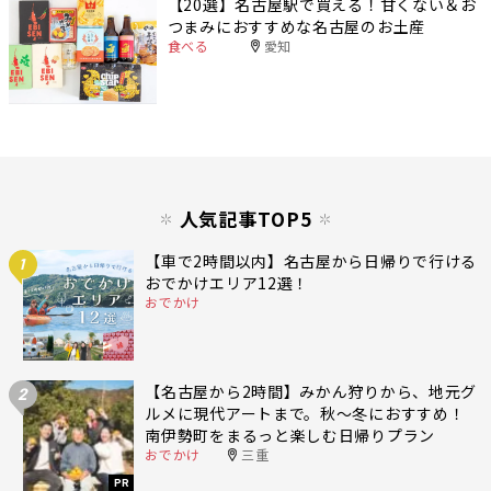
【20選】名古屋駅で買える！甘くない＆お
つまみにおすすめな名古屋のお土産
食べる
愛知
人気記事TOP5
【車で2時間以内】名古屋から日帰りで行ける
1
おでかけエリア12選！
おでかけ
【名古屋から2時間】みかん狩りから、地元グ
2
ルメに現代アートまで。秋〜冬におすすめ！
南伊勢町をまるっと楽しむ日帰りプラン
おでかけ
三重
PR