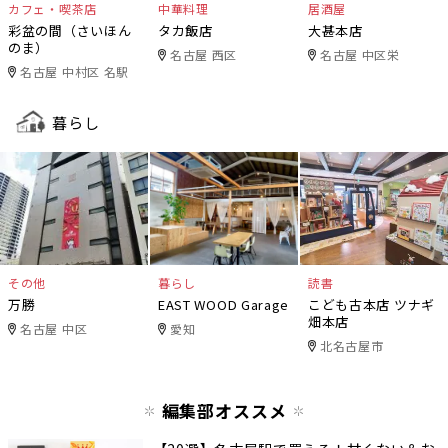
カフェ・喫茶店
中華料理
居酒屋
彩盆の間（さいほん
タカ飯店
大甚本店
のま）
名古屋 西区
名古屋 中区栄
名古屋 中村区 名駅
暮らし
その他
暮らし
読書
万勝
EAST WOOD Garage
こども古本店 ツナギ
畑本店
名古屋 中区
愛知
北名古屋市
編集部オススメ