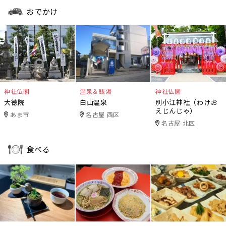
おでかけ
神社仏閣
温泉＆銭湯
神社仏閣
大徳院
白山温泉
別小江神社（わけお
えじんじゃ）
あま市
名古屋 西区
名古屋 北区
食べる