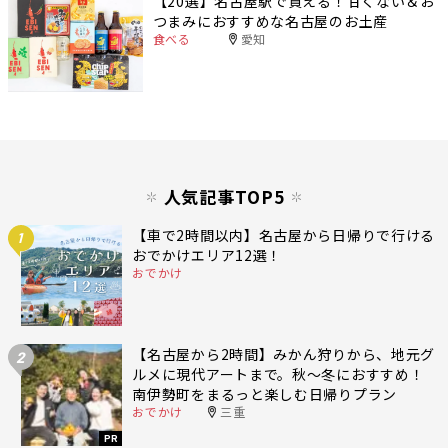
【20選】名古屋駅で買える！甘くない＆お
つまみにおすすめな名古屋のお土産
食べる
愛知
人気記事TOP5
【車で2時間以内】名古屋から日帰りで行ける
1
おでかけエリア12選！
おでかけ
【名古屋から2時間】みかん狩りから、地元グ
2
ルメに現代アートまで。秋〜冬におすすめ！
南伊勢町をまるっと楽しむ日帰りプラン
おでかけ
三重
PR