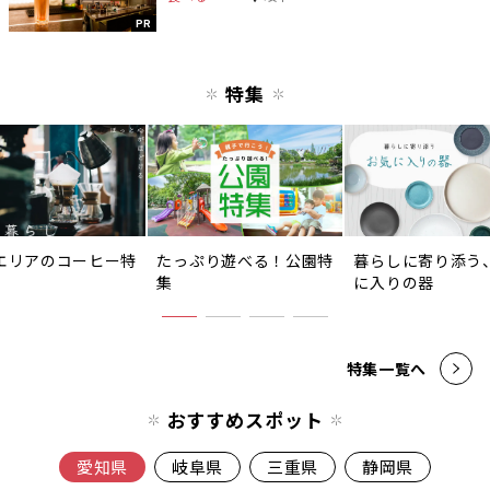
PR
特集
エリアのコーヒー特
たっぷり遊べる！公園特
暮らしに寄り添う
集
に入りの器
特集一覧へ
おすすめスポット
愛知県
岐阜県
三重県
静岡県