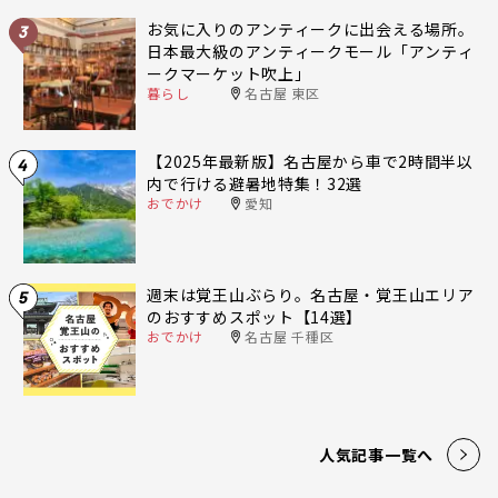
お気に入りのアンティークに出会える場所。
3
日本最大級のアンティークモール「アンティ
ークマーケット吹上」
暮らし
名古屋 東区
【2025年最新版】名古屋から車で2時間半以
4
内で行ける避暑地特集！32選
おでかけ
愛知
週末は覚王山ぶらり。名古屋・覚王山エリア
5
のおすすめスポット【14選】
おでかけ
名古屋 千種区
人気記事一覧へ