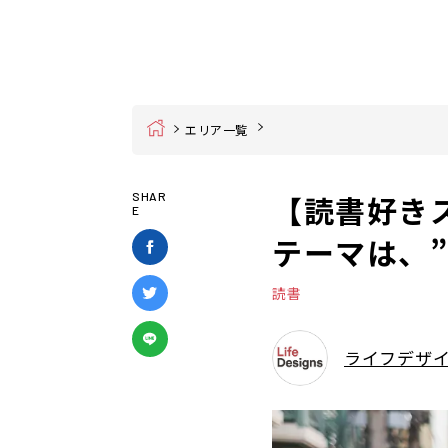
Home
エリア一覧
【読書好き
SHAR
E
テーマは、
読書
ライフデザ