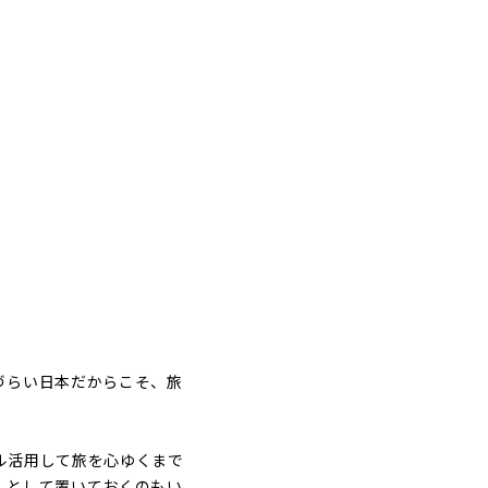
づらい日本だからこそ、旅
ル活用して旅を心ゆくまで
」として置いておくのもい