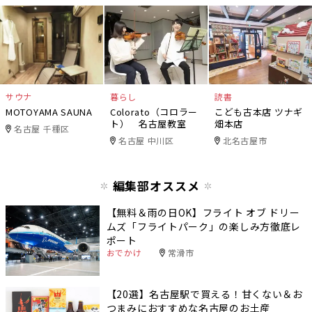
サウナ
暮らし
読書
MOTOYAMA SAUNA
Colorato（コロラー
こども古本店 ツナギ
ト） 名古屋教室
畑本店
名古屋 千種区
名古屋 中川区
北名古屋市
編集部オススメ
【無料＆雨の日OK】フライト オブ ドリー
ムズ「フライトパーク」の楽しみ方徹底レ
ポート
おでかけ
常滑市
【20選】名古屋駅で買える！甘くない＆お
つまみにおすすめな名古屋のお土産