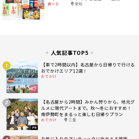
食べる
愛知
人気記事TOP5
【車で2時間以内】名古屋から日帰りで行ける
1
おでかけエリア12選！
おでかけ
【名古屋から2時間】みかん狩りから、地元グ
2
ルメに現代アートまで。秋〜冬におすすめ！
南伊勢町をまるっと楽しむ日帰りプラン
おでかけ
三重
PR
お気に入りのアンティークに出会える場所。