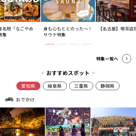
屋名物「なごやめ
身も心もととのった〜！
【名古屋】喫茶店
特集
サウナ特集
特集一覧へ
おすすめスポット
愛知県
岐阜県
三重県
静岡県
おでかけ