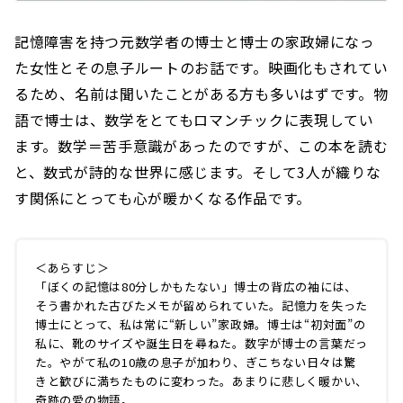
記憶障害を持つ元数学者の博士と博士の家政婦になっ
た女性とその息子ルートのお話です。映画化もされてい
るため、名前は聞いたことがある方も多いはずです。物
語で博士は、数学をとてもロマンチックに表現してい
ます。数学＝苦手意識があったのですが、この本を読む
と、数式が詩的な世界に感じます。そして3人が織りな
す関係にとっても心が暖かくなる作品です。
＜あらすじ＞
「ぼくの記憶は80分しかもたない」博士の背広の袖には、
そう書かれた古びたメモが留められていた。記憶力を失った
博士にとって、私は常に“新しい”家政婦。博士は“初対面”の
私に、靴のサイズや誕生日を尋ねた。数字が博士の言葉だっ
た。やがて私の10歳の息子が加わり、ぎこちない日々は驚
きと歓びに満ちたものに変わった。あまりに悲しく暖かい、
奇跡の愛の物語。