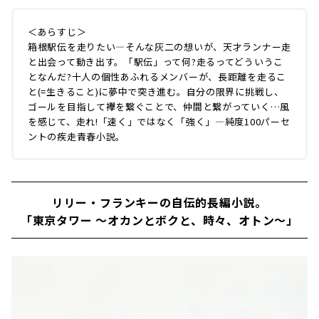
＜あらすじ＞
箱根駅伝を走りたい―そんな灰二の想いが、天才ランナー走
と出会って動き出す。「駅伝」って何?走るってどういうこ
となんだ?十人の個性あふれるメンバーが、長距離を走るこ
と(=生きること)に夢中で突き進む。自分の限界に挑戦し、
ゴールを目指して襷を繋ぐことで、仲間と繋がっていく…風
を感じて、走れ!「速く」ではなく「強く」―純度100パーセ
ントの疾走青春小説。
リリー・フランキーの自伝的長編小説。
「東京タワー 〜オカンとボクと、時々、オトン〜」