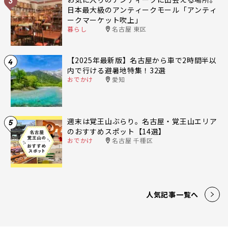
3
日本最大級のアンティークモール「アンティ
ークマーケット吹上」
暮らし
名古屋 東区
【2025年最新版】名古屋から車で2時間半以
4
内で行ける避暑地特集！32選
おでかけ
愛知
週末は覚王山ぶらり。名古屋・覚王山エリア
5
のおすすめスポット【14選】
おでかけ
名古屋 千種区
人気記事一覧へ