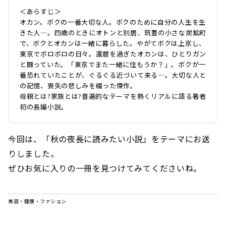
＜あらすじ＞
オカン。ボクの一番大切な人。ボクのために自分の人生を生
きた人—。四歳のときにオトンと別居、筑豊の小さな炭鉱町
で、ボクとオカンは一緒に暮らした。やがてボクは上京し、
東京でボロボロの日々。還暦を過ぎたオカンは、ひとりガン
と闘っていた。「東京でまた一緒に住もうか？」。ボクが一
番恐れていたことが、ぐるぐる近づいて来る—。大切な人と
の記憶、喪失の悲しみを綴った傑作。
母親とは?家族とは?普遍的なテーマを熱くリアルに語る著者
初の長編小説。
今回は、「秋の夜長に読みたい小説」をテーマにお送
りしました。
ぜひお気に入りの一冊を見つけてみてくださいね。
美容・健康・ファション