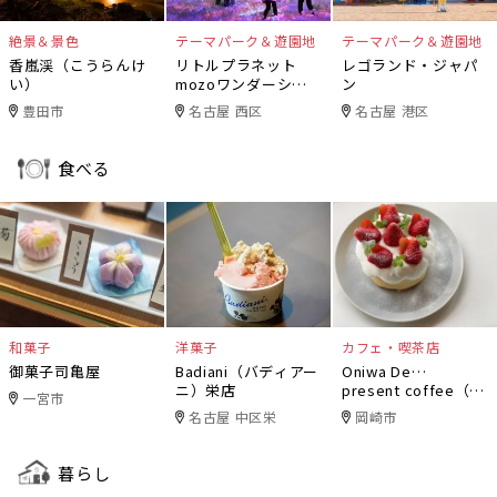
絶景＆景色
テーマパーク＆遊園地
テーマパーク＆遊園地
香嵐渓（こうらんけ
リトルプラネット
レゴランド・ジャパ
い）
mozoワンダーシテ
ン
ィ
豊田市
名古屋 西区
名古屋 港区
食べる
和菓子
洋菓子
カフェ・喫茶店
御菓子司亀屋
Badiani（バディアー
Oniwa De…
ニ）栄店
present coffee（オ
一宮市
ニワデ）
名古屋 中区栄
岡崎市
暮らし