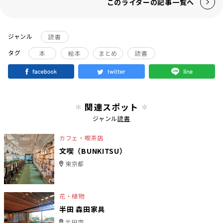
このライターの記事一覧へ
ジャンル
読書
タグ
本
絵本
まとめ
読書
関連スポット
ジャンル
読書
カフェ・喫茶店
文喫（BUNKITSU）
東京都
花・植物
半田 森田家具
半田市