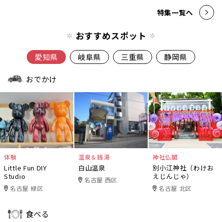
特集一覧へ
おすすめスポット
愛知県
岐阜県
三重県
静岡県
おでかけ
体験
温泉＆銭湯
神社仏閣
Little Fun DIY
白山温泉
別小江神社（わけお
Studio
えじんじゃ）
名古屋 西区
名古屋 緑区
名古屋 北区
食べる