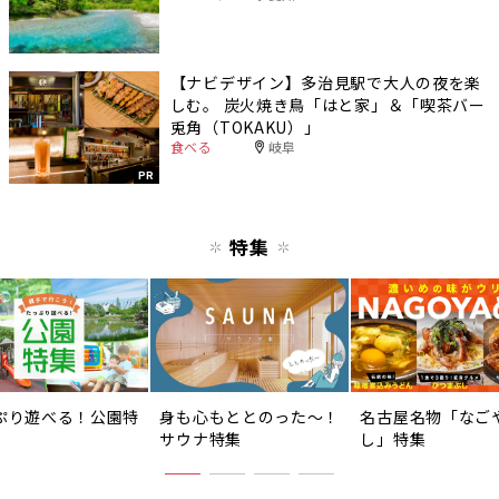
【ナビデザイン】多治見駅で大人の夜を楽
しむ。 炭火焼き鳥「はと家」＆「喫茶バー
兎角（TOKAKU）」
食べる
岐阜
PR
特集
ぷり遊べる！公園特
身も心もととのった〜！
名古屋名物「なご
サウナ特集
し」特集