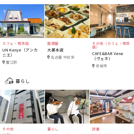
カフェ・喫茶店
居酒屋
その他（カフェ・喫茶
店）
UN Kanye（アンカ
大甚本店
CAFE&BAR Vene
ニエ）
名古屋 中区栄
（ヴェネ）
蟹江町
安城市
暮らし
その他
暮らし
読書