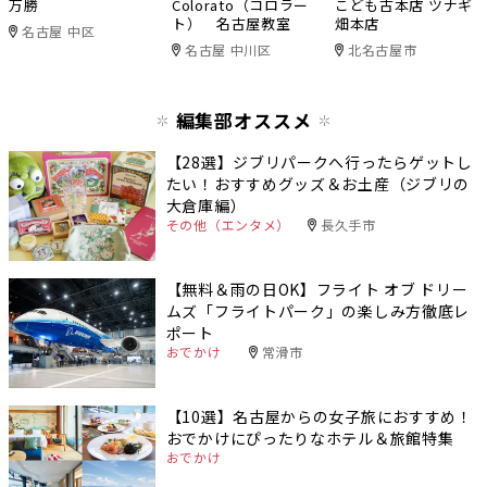
万勝
Colorato（コロラー
こども古本店 ツナギ
ト） 名古屋教室
畑本店
名古屋 中区
名古屋 中川区
北名古屋市
編集部オススメ
【28選】ジブリパークへ行ったらゲットし
たい！おすすめグッズ＆お土産（ジブリの
大倉庫編）
その他（エンタメ）
長久手市
【無料＆雨の日OK】フライト オブ ドリー
ムズ「フライトパーク」の楽しみ方徹底レ
ポート
おでかけ
常滑市
【10選】名古屋からの女子旅におすすめ！
おでかけにぴったりなホテル＆旅館特集
おでかけ