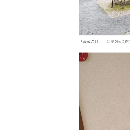
「愛蔵こけし」は第2民芸館