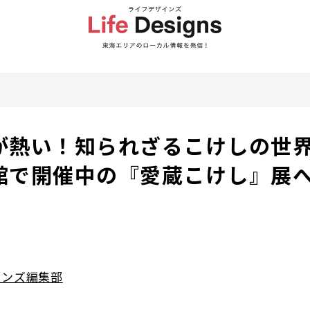
が熱い！知られざるこけしの世
館で開催中の『愛蔵こけし』展
インズ編集部