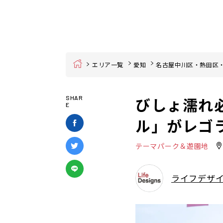
Home
エリア一覧
愛知
名古屋中川区・熱田区
びしょ濡れ
SHAR
E
ル」がレゴ
テーマパーク＆遊園地
ライフデザ