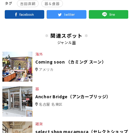
タグ
吉田直嗣
器＆食器
関連スポット
ジャンル
器
海外
Coming soon （カミング スーン）
アメリカ
器
Anchor Bridge（アンカーブリッジ）
名古屋 名東区
雑貨
select shop mocamoca（セレクトショップ