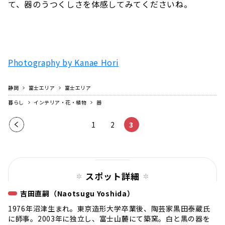
て、器のうつくしさを体感してみてくださいね。
Photography by Kanae Hori
静岡
富士エリア
富士エリア
暮らし
インテリア・花・植物
器
前の
1
2
3
ペー
ジ
スポット詳細
吉田直嗣（Naotsugu Yoshida）
1976年沼津生まれ。東京造形大学卒業後、陶芸家黒田泰蔵氏
に師事。2003年に独立し、富士山麓にて築窯。白と黒の器を