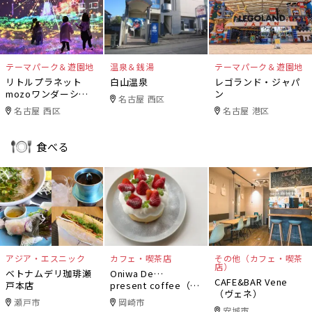
テーマパーク＆遊園地
温泉＆銭湯
テーマパーク＆遊園地
リトルプラネット
白山温泉
レゴランド・ジャパ
mozoワンダーシテ
ン
名古屋 西区
ィ
名古屋 西区
名古屋 港区
食べる
アジア・エスニック
カフェ・喫茶店
その他（カフェ・喫茶
店）
ベトナムデリ珈琲瀬
Oniwa De…
CAFE&BAR Vene
戸本店
present coffee（オ
（ヴェネ）
ニワデ）
瀬戸市
岡崎市
安城市