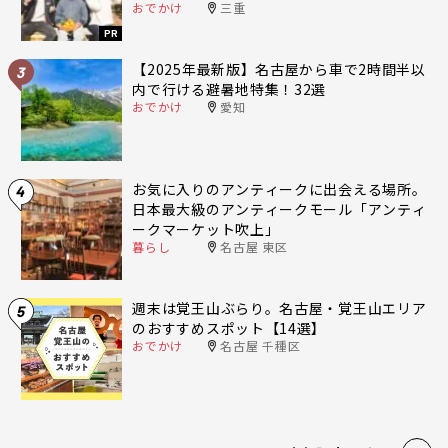
おでかけ
三重
PR
【2025年最新版】名古屋から車で2時間半以
3
内で行ける避暑地特集！32選
おでかけ
愛知
お気に入りのアンティークに出会える場所。
4
日本最大級のアンティークモール「アンティ
ークマーケット吹上」
暮らし
名古屋 東区
週末は覚王山ぶらり。名古屋・覚王山エリア
5
のおすすめスポット【14選】
おでかけ
名古屋 千種区