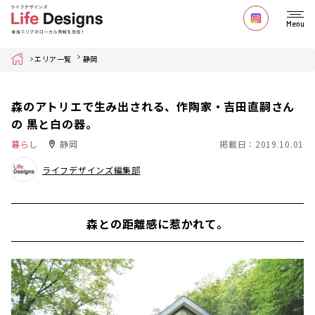
Menu
Home
エリア一覧
静岡
森のアトリエで生み出される、作陶家・吉田直嗣さん
の 黒と白の器。
暮らし
静岡
掲載日：2019.10.01
ライフデザインズ編集部
森との距離感に惹かれて。