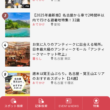
PR
【2025年最新版】名古屋から車で2時間半以
3
内で行ける避暑地特集！32選
おでかけ
愛知
お気に入りのアンティークに出会える場所。
4
日本最大級のアンティークモール「アンティ
ークマーケット吹上」
暮らし
名古屋 東区
週末は覚王山ぶらり。名古屋・覚王山エリア
5
のおすすめスポット【14選】
おでかけ
名古屋 千種区
スポット検索
記事検索
特集
EVENT & NEWS
人気記事一覧へ