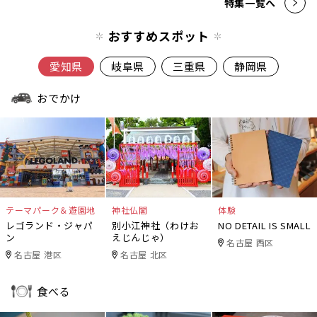
特集一覧へ
おすすめスポット
愛知県
岐阜県
三重県
静岡県
おでかけ
テーマパーク＆遊園地
神社仏閣
体験
レゴランド・ジャパ
別小江神社（わけお
NO DETAIL IS SMALL
ン
えじんじゃ）
名古屋 西区
名古屋 港区
名古屋 北区
食べる