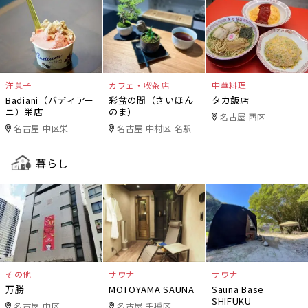
洋菓子
カフェ・喫茶店
中華料理
Badiani（バディアー
彩盆の間（さいほん
タカ飯店
ニ）栄店
のま）
名古屋 西区
名古屋 中区栄
名古屋 中村区 名駅
暮らし
その他
サウナ
サウナ
万勝
MOTOYAMA SAUNA
Sauna Base
SHIFUKU
名古屋 中区
名古屋 千種区