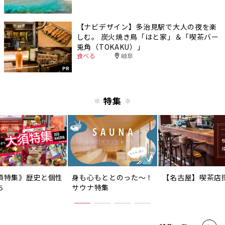
【ナビデザイン】多治見駅で大人の夜を楽
しむ。 炭火焼き鳥「はと家」＆「喫茶バー
兎角（TOKAKU）」
食べる
岐阜
PR
特集
須特集》歴史と個性
身も心もととのった〜！
【名古屋】喫茶店
ち
サウナ特集