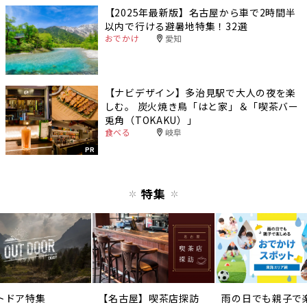
【2025年最新版】名古屋から車で2時間半
以内で行ける避暑地特集！32選
おでかけ
愛知
【ナビデザイン】多治見駅で大人の夜を楽
しむ。 炭火焼き鳥「はと家」＆「喫茶バー
兎角（TOKAKU）」
食べる
岐阜
PR
特集
トドア特集
【名古屋】喫茶店探訪
雨の日でも親子で