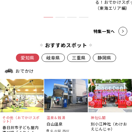
る！おでかけスポ
（東海エリア編）
特集一覧へ
おすすめスポット
愛知県
岐阜県
三重県
静岡県
おでかけ
その他（おでかけスポ
温泉＆銭湯
神社仏閣
ット）
白山温泉
別小江神社（わけお
春日井市子ども屋内
えじんじゃ）
名古屋 西区