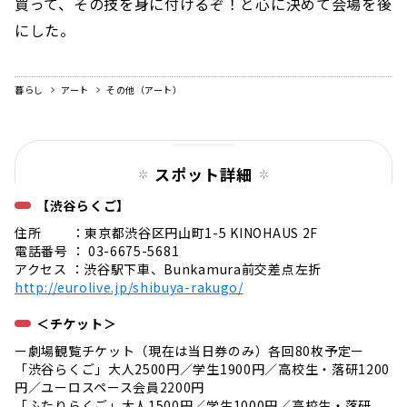
買って、その技を身に付けるぞ！と心に決めて会場を後
にした。
暮らし
アート
その他（アート）
スポット詳細
【渋谷らくご】
住所 ：東京都渋谷区円山町1-5 KINOHAUS 2F
電話番号 ： 03-6675-5681
アクセス ：渋谷駅下車、Bunkamura前交差点左折
http://eurolive.jp/shibuya-rakugo/
＜チケット＞
ー劇場観覧チケット（現在は当日券のみ）各回80枚予定ー
「渋谷らくご」大人2500円／学生1900円／高校生・落研1200
円／ユーロスペース会員2200円
「ふたりらくご」大人1500円／学生1000円／高校生・落研