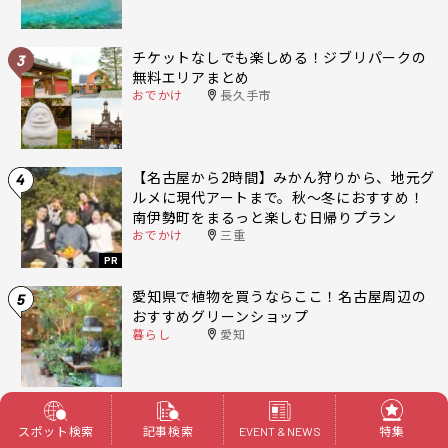
チケットなしでも楽しめる！ジブリパークの
3
無料エリアまとめ
おでかけ
長久手市
【名古屋から2時間】みかん狩りから、地元グ
4
ルメに現代アートまで。秋〜冬におすすめ！
南伊勢町をまるっと楽しむ日帰りプラン
おでかけ
三重
PR
愛知県で植物を買うならここ！名古屋周辺の
5
おすすめグリーンショップ
暮らし
愛知
スポット検索
記事検索
特集
EVENT & NEWS
人気記事一覧へ