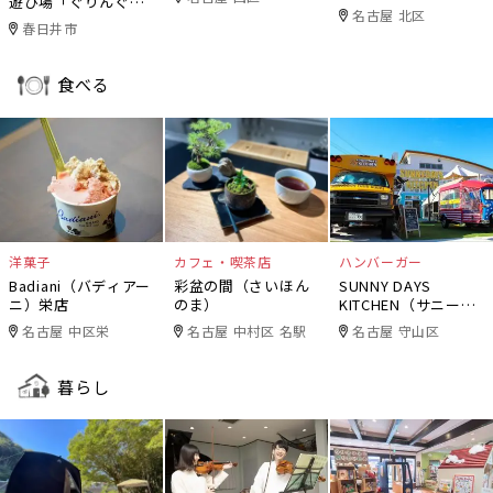
遊び場「ぐりんぐり
名古屋 北区
ん」
春日井市
食べる
洋菓子
カフェ・喫茶店
ハンバーガー
Badiani（バディアー
彩盆の間（さいほん
SUNNY DAYS
ニ）栄店
のま）
KITCHEN（サニーデ
イズキッチン）
名古屋 中区栄
名古屋 中村区 名駅
名古屋 守山区
暮らし