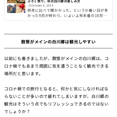
ぶろく祭り。秋の白川郷の楽しみ方
🕒️October 4, 2019
例年に比べて暖かかった、というか暑い日が多
かった9月が終わり、いよいよ秋本番の10月に
なりました。今回はそんな白川郷の秋の楽しみ
方をご紹介したいと思います。白川郷の紅葉ス
ポットと見頃稲刈りも終わり10月下旬から11月
中旬は紅葉の白川郷。合掌集落内は赤やオレン
散策がメインの白川郷は観光しやすい
ジに染まった紅葉で彩られ、うつくしい風景を
愛でることができます。白川郷には紅葉の木々
がたくさん集まっている場所はなく、集落内に
点在している形となっているので、集落内を散
以前にも書きましたが、散策がメインの白川郷は、コ
策していれば自然と紅葉スポットと出会うこと
ロナ禍でもあまり周囲に気を遣うことなく観光できる
ができます。 明善寺周辺の紅葉。 こ...
場所だと思います。
コロナ禍での旅行となると、何かと気にしなければな
らないことが多いので疲れてしまいますが、白川郷の
観光はそういう点でもリフレッシュできるのではない
でしょうか？