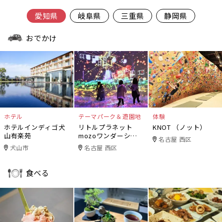
愛知県
岐阜県
三重県
静岡県
おでかけ
ホテル
テーマパーク＆遊園地
体験
ホテルインディゴ犬
リトルプラネット
KNOT （ノット）
山有楽苑
mozoワンダーシテ
名古屋 西区
ィ
犬山市
名古屋 西区
食べる