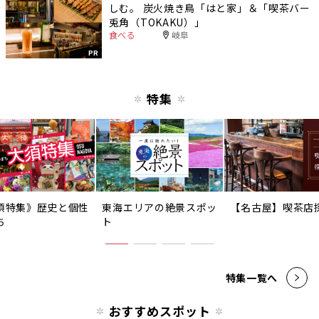
しむ。 炭火焼き鳥「はと家」＆「喫茶バー
兎角（TOKAKU）」
食べる
岐阜
PR
特集
須特集》歴史と個性
東海エリアの絶景スポッ
【名古屋】喫茶店
ち
ト
特集一覧へ
おすすめスポット