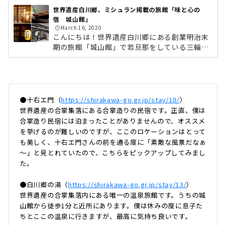
世界遺産白川郷、ミシュラン掲載の旅館「味と心の
宿 城山館」
🕒️March 16, 2020
こんにちは！世界遺産白川郷にある創業明治末
期の旅館「城山館」で若旦那をしている三輪了
です。雪が少ない冬でしたが一年で一番の繁忙
期、1月2月を終え、ようやくひと段落つける季
節になりました。今回は、手前味噌ではありま
すが、うちの旅館を皆様にご紹介したいと思い
ます。何を隠そう、去年発刊された「ミシュラ
●十右エ門（
https://shirakawa-go.gr.jp/stay/10/
）
ンガイド愛知・岐阜・三重2019特別版」に城山
世界遺産の合掌集落にある合掌造りの民宿です。正直、僕は
館は一つ星の評価を受けております。そんな城
合掌造り民宿には泊まったことがありませんので、オススメ
山館の魅力を、ホームページには書けないよう
を挙げるのが難しいのですが、ここのロケーションはとって
な僕の率直な意見を織り交ぜながら、書いちゃ
も美しく、十右エ門さんの前を通る度に「素敵な風景だなぁ
おうと思います。これからの白川郷は...
～」と見とれていたので、こちらをピックアップしてみまし
た。
●白川郷の湯（
https://shirakawa-go.gr.jp/stay/13/
）
世界遺産の合掌集落内にある唯一の温泉旅館です。うちの城
山館から徒歩1分と近所にあります。僕は休みの度に息子た
ちとここの温泉に行きますが、最高に気持ち良いです。