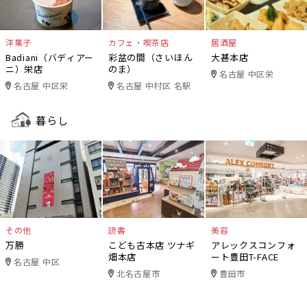
洋菓子
カフェ・喫茶店
居酒屋
Badiani（バディアー
彩盆の間（さいほん
大甚本店
ニ）栄店
のま）
名古屋 中区栄
名古屋 中区栄
名古屋 中村区 名駅
暮らし
その他
読書
美容
万勝
こども古本店 ツナギ
アレックスコンフォ
畑本店
ート豊田T-FACE
名古屋 中区
北名古屋市
豊田市