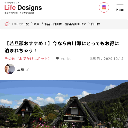
Menu
Home
エリア一覧
岐阜
下呂・白川郷・飛騨高山エリア
白川村
【若旦那おすすめ！】今なら白川郷にとってもお得に
泊まれちゃう！
その他（おでかけスポット）
白川村
掲載日：2020.10.14
三輪 了