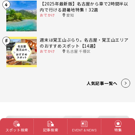
【2025年最新版】名古屋から車で2時間半以
4
内で行ける避暑地特集！32選
おでかけ
愛知
週末は覚王山ぶらり。名古屋・覚王山エリア
5
のおすすめスポット【14選】
おでかけ
名古屋 千種区
人気記事一覧へ
スポット検索
記事検索
特集
EVENT & NEWS