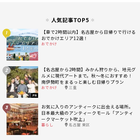
人気記事TOP5
【車で2時間以内】名古屋から日帰りで行ける
1
おでかけエリア12選！
おでかけ
【名古屋から2時間】みかん狩りから、地元グ
2
ルメに現代アートまで。秋〜冬におすすめ！
南伊勢町をまるっと楽しむ日帰りプラン
おでかけ
三重
PR
お気に入りのアンティークに出会える場所。
3
日本最大級のアンティークモール「アンティ
ークマーケット吹上」
暮らし
名古屋 東区