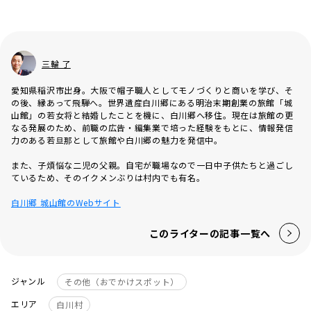
三輪 了
愛知県稲沢市出身。大阪で帽子職人としてモノづくりと商いを学び、そ
の後、縁あって飛騨へ。世界遺産白川郷にある明治末期創業の旅館「城
山館」の若女将と結婚したことを機に、白川郷へ移住。現在は旅館の更
なる発展のため、前職の広告・編集業で培った経験をもとに、情報発信
力のある若旦那として旅館や白川郷の魅力を発信中。
また、子煩悩な二児の父親。自宅が職場なので一日中子供たちと過ごし
ているため、そのイクメンぶりは村内でも有名。
白川郷 城山館のWebサイト
このライターの記事一覧へ
ジャンル
その他（おでかけスポット）
エリア
白川村