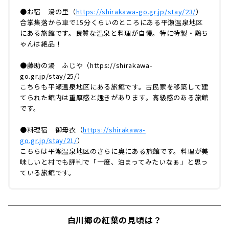
●お宿 湯の里（
https://shirakawa-go.gr.jp/stay/23/
）
合掌集落から車で15分くらいのところにある平瀬温泉地区
にある旅館です。良質な温泉と料理が自慢。特に特製・鶏ち
ゃんは絶品！
●藤助の湯 ふじや（https://shirakawa-
go.gr.jp/stay/25/）
こちらも平瀬温泉地区にある旅館です。古民家を移築して建
てられた館内は重厚感と趣きがあります。高級感のある旅館
です。
●料理宿 御母衣（
https://shirakawa-
go.gr.jp/stay/21/
）
こちらは平瀬温泉地区のさらに奥にある旅館です。料理が美
味しいと村でも評判で「一度、泊まってみたいなぁ」と思っ
ている旅館です。
白川郷の紅葉の見頃は？