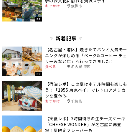
騨の匠文化に触れる贅沢ステイ
おでかけ
飛騨市
PR
新着記事
【名古屋・港区】焼きたてパンと人気モー
ニングが楽しめる「ベーク&コーヒー チェ
リーみなと店」へ行ってきました！
食べる
名古屋 港区
PR
【宿泊レポ】この夏はホテル時間も楽しも
う！「1955 東京ベイ」でレトロアメリカ
ンな夏休み
おでかけ
千葉県
【実食レポ】3時間待ちの生チーズケーキ
「CHEESE WONDER」が名古屋に再登
場！夏限定フレーバーも