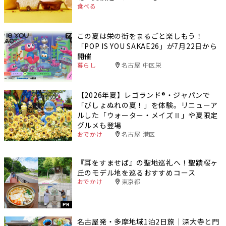
食べる
この夏は栄の街をまるごと楽しもう！
「POP IS YOU SAKAE26」が7月22日から
開催
暮らし
名古屋 中区栄
【2026年夏】レゴランド®・ジャパンで
「びしょぬれの夏！」を体験。リニューア
ルした「ウォーター・メイズⅡ」や夏限定
グルメも登場
おでかけ
名古屋 港区
『耳をすませば』の聖地巡礼へ！聖蹟桜ヶ
丘のモデル地を巡るおすすめコース
おでかけ
東京都
PR
名古屋発・多摩地域1泊2日旅｜深大寺と門