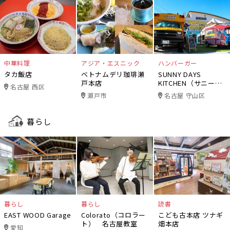
中華料理
アジア・エスニック
ハンバーガー
タカ飯店
ベトナムデリ珈琲瀬
SUNNY DAYS
戸本店
KITCHEN（サニーデ
名古屋 西区
イズキッチン）
瀬戸市
名古屋 守山区
暮らし
暮らし
暮らし
読書
EAST WOOD Garage
Colorato（コロラー
こども古本店 ツナギ
ト） 名古屋教室
畑本店
愛知