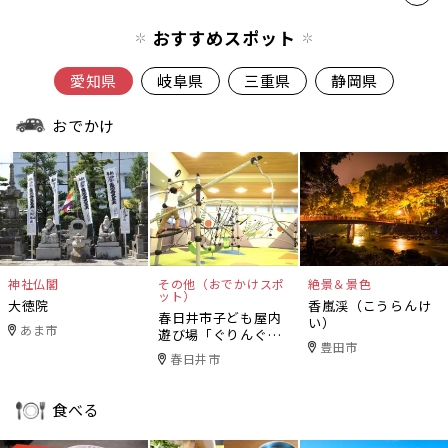
おすすめスポット
愛知県
岐阜県
三重県
静岡県
おでかけ
神社仏閣
その他（おでかけスポ
絶景＆景色
ット）
大徳院
香嵐渓（こうらんけ
春日井市子ども屋内
い）
あま市
遊び場「ぐりんぐり
豊田市
ん」
春日井市
食べる