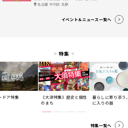
名古屋 中村区 名駅
イベント＆ニュース一覧へ
特集
トドア特集
《大須特集》歴史と個性
暮らしに寄り添う
のまち
に入りの器
特集一覧へ