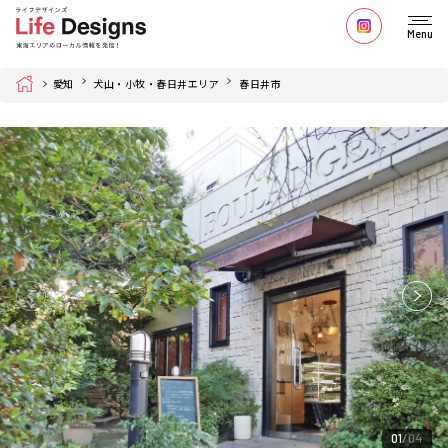
Menu
Home
愛知
犬山・小牧・春日井エリア
春日井市
01
04