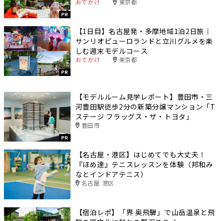
おでかけ
東京都
PR
【1日目】名古屋発・多摩地域1泊2日旅｜
サンリオピューロランドと立川グルメを楽
しむ週末モデルコース
おでかけ
東京都
PR
【モデルルーム見学レポート】豊田市・三
河豊田駅徒歩2分の新築分譲マンション「T
ステージ フラッグス・ザ・トヨタ」
豊田市
PR
【名古屋・港区】はじめてでも大丈夫！
『ほめ達』テニスレッスンを体験（邦和み
なとインドアテニス）
名古屋 港区
【宿泊レポ】「界 奥飛騨」で山岳温泉と飛