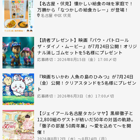
【名古屋・伏見】懐かしい給食の味を家庭で！
万勝から「なつかしの給食カレー」が登場！
名古屋 中区 伏見
【読者プレゼント】映画『パウ・パトロール
ザ・ダイノ・ムービー』が7月24日公開！オリジ
ナル消しゴムセットを5名様にプレゼント
応募締切：2026年8月15日（金）17:00〆切
『映画ちいかわ 人魚の島のひみつ』が7月24日
（金）公開！クリアスタンドを5名様にプレゼン
ト
応募締切：2026年6月3日（水）17:00〆切
【ジェイアール名古屋タカシマヤ】黒柳徹子と
12,800組のゲストが紡いだ50年の対話の軌跡。
「徹子の部屋 50周年展」～愛を込めて～を開
催！
2026年8月12日（水）〜8月24日（月）