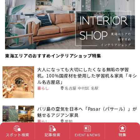
東海エリアのおすすめインテリアショップ特集
大人になっても大切にしたくなる無垢の学習
机。100％国産材を使用した学習机＆家具「キシ
ル名古屋店」
暮らし
名古屋 中村区 名駅
バリ島の空気を日本へ「Pasar（パサール）」が
魅せるアジアン家具
暮らし
愛知
スポット検索
記事検索
特集
EVENT & NEWS