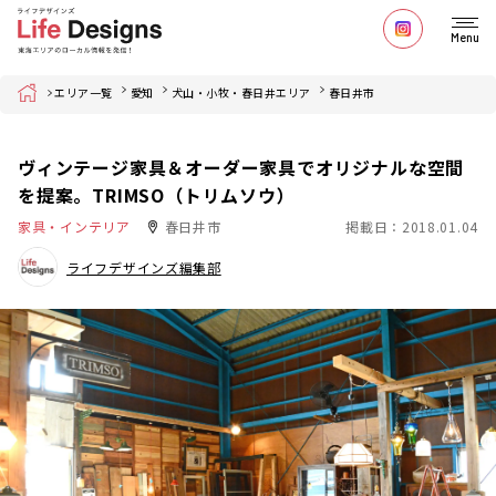
Menu
Home
エリア一覧
愛知
犬山・小牧・春日井エリア
春日井市
ヴィンテージ家具＆オーダー家具でオリジナルな空間
を提案。TRIMSO（トリムソウ）
家具・インテリア
春日井市
掲載日：2018.01.04
ライフデザインズ編集部