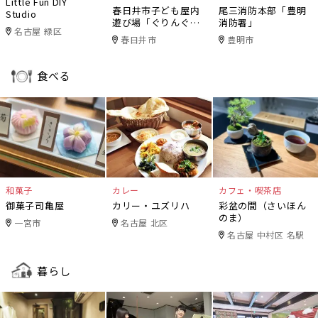
Little Fun DIY
春日井市子ども屋内
尾三消防本部「豊明
Studio
遊び場「ぐりんぐり
消防署」
名古屋 緑区
ん」
春日井市
豊明市
食べる
和菓子
カレー
カフェ・喫茶店
御菓子司亀屋
カリー・ユズリハ
彩盆の間（さいほん
のま）
一宮市
名古屋 北区
名古屋 中村区 名駅
暮らし