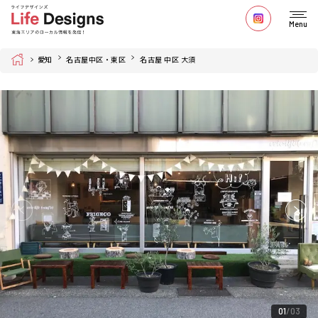
Menu
Home
愛知
名古屋中区・東区
名古屋 中区 大須
01
03