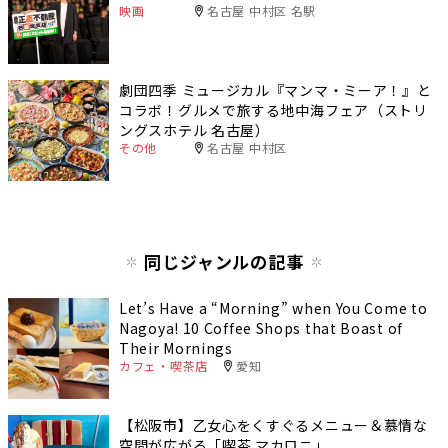
映画
名古屋 中村区 名駅
劇団四季 ミュージカル『マンマ・ミーア！』と
コラボ！グルメで旅する地中海フェア（ストリ
ングスホテル 名古屋）
その他
名古屋 中村区
同じジャンルの記事
Let’s Have a “Morning” when You Come to
Nagoya! 10 Coffee Shops that Boast of
Their Mornings
カフェ・喫茶店
愛知
【松阪市】乙女心をくすぐるメニュー＆慕情な
空間が広がる「喫茶 マカロニ」