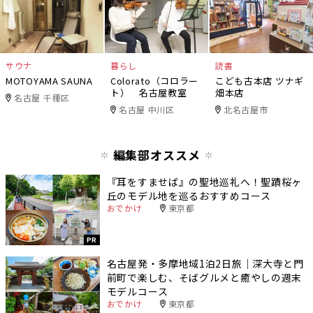
サウナ
暮らし
読書
MOTOYAMA SAUNA
Colorato（コロラー
こども古本店 ツナギ
ト） 名古屋教室
畑本店
名古屋 千種区
名古屋 中川区
北名古屋市
編集部オススメ
『耳をすませば』の聖地巡礼へ！聖蹟桜ヶ
丘のモデル地を巡るおすすめコース
おでかけ
東京都
PR
名古屋発・多摩地域1泊2日旅｜深大寺と門
前町で楽しむ、そばグルメと癒やしの週末
モデルコース
おでかけ
東京都