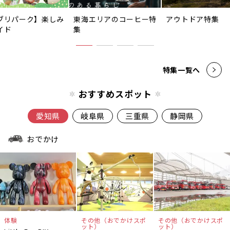
ブリパーク】楽しみ
東海エリアのコーヒー特
アウトドア特集
イド
集
特集一覧へ
おすすめスポット
愛知県
岐阜県
三重県
静岡県
おでかけ
体験
その他（おでかけスポ
その他（おでかけスポ
ット）
ット）