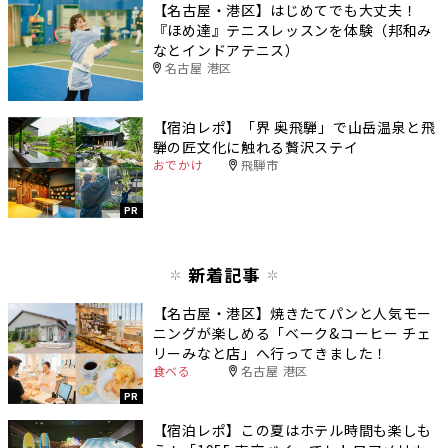
【名古屋・港区】はじめてでも大丈夫！
『ほめ達』テニスレッスンを体験（邦和み
なとインドアテニス）
名古屋 港区
【宿泊レポ】「界 奥飛騨」で山岳温泉と飛
騨の匠文化に触れる贅沢ステイ
おでかけ
飛騨市
PR
新着記事
【名古屋・港区】焼きたてパンと人気モー
ニングが楽しめる「ベーク&コーヒー チェ
リーみなと店」へ行ってきました！
食べる
名古屋 港区
PR
【宿泊レポ】この夏はホテル時間も楽しも