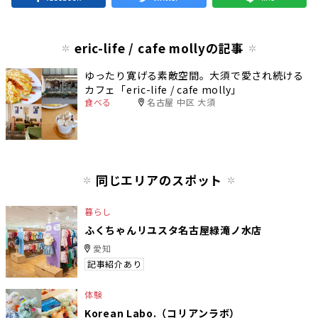
eric-life / cafe mollyの記事
ゆったり寛げる素敵空間。大須で愛され続ける
カフェ「eric-life / cafe molly」
食べる
名古屋 中区 大須
同じエリアのスポット
暮らし
ふくちゃんリユスタ名古屋緑滝ノ水店
愛知
記事紹介あり
体験
Korean Labo.（コリアンラボ）