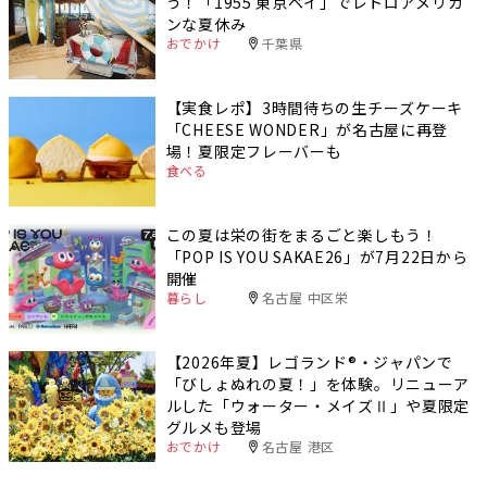
う！「1955 東京ベイ」でレトロアメリカ
ンな夏休み
おでかけ
千葉県
【実食レポ】3時間待ちの生チーズケーキ
「CHEESE WONDER」が名古屋に再登
場！夏限定フレーバーも
食べる
この夏は栄の街をまるごと楽しもう！
「POP IS YOU SAKAE26」が7月22日から
開催
暮らし
名古屋 中区栄
【2026年夏】レゴランド®・ジャパンで
「びしょぬれの夏！」を体験。リニューア
ルした「ウォーター・メイズⅡ」や夏限定
グルメも登場
おでかけ
名古屋 港区