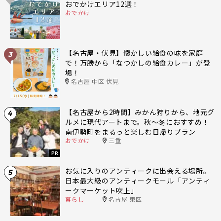
おでかけエリア12選！
おでかけ
【名古屋・伏見】懐かしい給食の味を家庭
3
で！万勝から「なつかしの給食カレー」が登
場！
名古屋 中区 伏見
【名古屋から2時間】みかん狩りから、地元グ
4
ルメに現代アートまで。秋〜冬におすすめ！
南伊勢町をまるっと楽しむ日帰りプラン
おでかけ
三重
PR
お気に入りのアンティークに出会える場所。
5
日本最大級のアンティークモール「アンティ
ークマーケット吹上」
暮らし
名古屋 東区