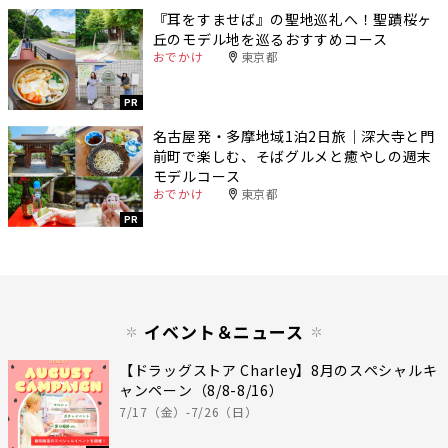
『耳をすませば』の聖地巡礼へ！聖蹟桜ヶ
丘のモデル地を巡るおすすめコース
おでかけ
東京都
PR
名古屋発・多摩地域1泊2日旅｜深大寺と門
前町で楽しむ、そばグルメと癒やしの週末
モデルコース
おでかけ
東京都
PR
イベント＆ニュース
【ドラッグストア Charley】8月のスペシャルキ
ャンペーン（8/8-8/16）
7/17（金）-7/26（日）