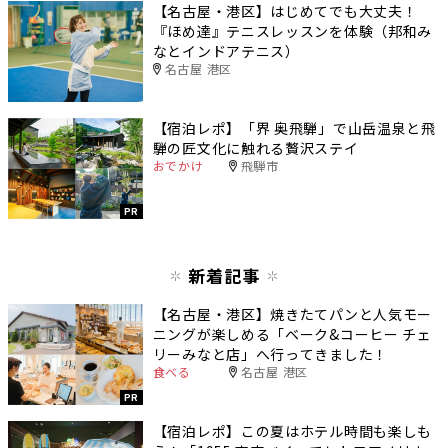
【名古屋・港区】はじめてでも大丈夫！
『ほめ達』テニスレッスンを体験（邦和み
なとインドアテニス）
名古屋 港区
【宿泊レポ】「界 奥飛騨」で山岳温泉と飛
騨の匠文化に触れる贅沢ステイ
おでかけ
飛騨市
PR
新着記事
【名古屋・港区】焼きたてパンと人気モー
ニングが楽しめる「ベーク&コーヒー チェ
リーみなと店」へ行ってきました！
食べる
名古屋 港区
PR
【宿泊レポ】この夏はホテル時間も楽しも