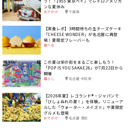
う！「1955 東京ベイ」でレトロアメリカ
ンな夏休み
おでかけ
千葉県
【実食レポ】3時間待ちの生チーズケーキ
「CHEESE WONDER」が名古屋に再登
場！夏限定フレーバーも
食べる
この夏は栄の街をまるごと楽しもう！
「POP IS YOU SAKAE26」が7月22日から
開催
暮らし
名古屋 中区栄
【2026年夏】レゴランド®・ジャパンで
「びしょぬれの夏！」を体験。リニューア
ルした「ウォーター・メイズⅡ」や夏限定
グルメも登場
おでかけ
名古屋 港区