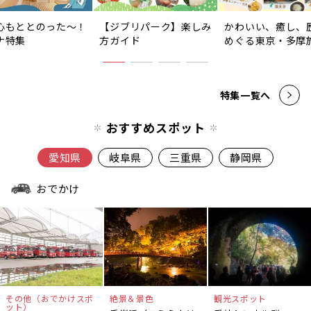
心もととのった〜！
【ジブリパーク】楽しみ
かわいい、癒し、
ナ特集
方ガイド
めぐる東京・多摩
特集一覧へ
おすすめスポット
愛知県
岐阜県
三重県
静岡県
おでかけ
その他（おでかけスポ
絶景＆景色
観光スポット
ット）