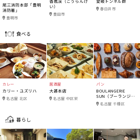
香嵐渓（こうらんけ
愛岐トンネル群
尾三消防本部「豊明
い）
春日井市
消防署」
豊田市
豊明市
食べる
カレー
居酒屋
パン
カリー・ユズリハ
大甚本店
BOULANGERIE
SUN（ブーランジェ
名古屋 北区
名古屋 中区栄
リー・サン）
名古屋 千種区
暮らし