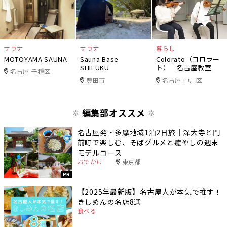
サウナ
サウナ
暮らし
MOTOYAMA SAUNA
Sauna Base
Colorato（コロラー
SHIFUKU
ト） 名古屋教室
名古屋 千種区
豊田市
名古屋 中川区
編集部オススメ
名古屋発・多摩地域1泊2日旅｜深大寺と門
前町で楽しむ、そばグルメと癒やしの週末
モデルコース
おでかけ
東京都
PR
【2025年最新版】名古屋人が本気で推す！
きしめんの名店8選
食べる