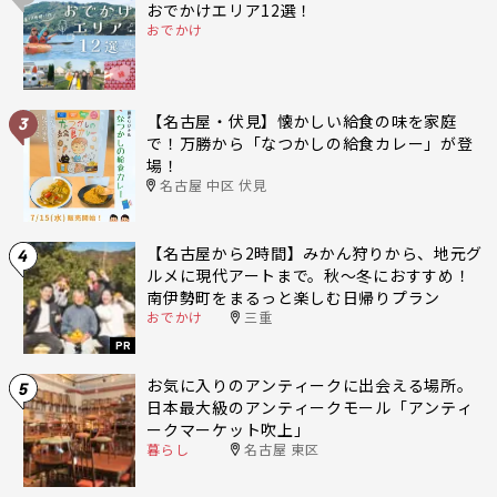
おでかけエリア12選！
おでかけ
【名古屋・伏見】懐かしい給食の味を家庭
3
で！万勝から「なつかしの給食カレー」が登
場！
名古屋 中区 伏見
【名古屋から2時間】みかん狩りから、地元グ
4
ルメに現代アートまで。秋〜冬におすすめ！
南伊勢町をまるっと楽しむ日帰りプラン
おでかけ
三重
PR
お気に入りのアンティークに出会える場所。
5
日本最大級のアンティークモール「アンティ
ークマーケット吹上」
暮らし
名古屋 東区