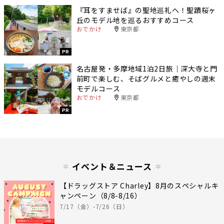
『耳をすませば』の聖地巡礼へ！聖蹟桜ヶ
丘のモデル地を巡るおすすめコース
おでかけ
東京都
PR
名古屋発・多摩地域1泊2日旅｜深大寺と門
前町で楽しむ、そばグルメと癒やしの週末
モデルコース
おでかけ
東京都
PR
イベント＆ニュース
【ドラッグストア Charley】8月のスペシャルキ
ャンペーン（8/8-8/16）
7/17（金）-7/26（日）