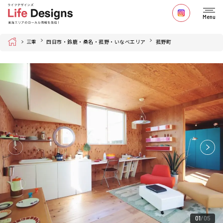
Menu
Home
三重
四日市・鈴鹿・桑名・菰野・いなべエリア
菰野町
01
05