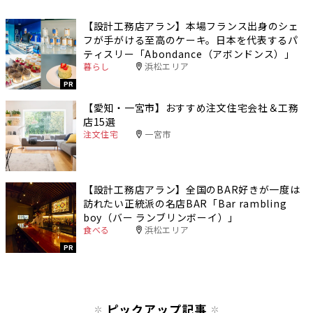
【設計工務店アラン】本場フランス出身のシェ
フが手がける至高のケーキ。日本を代表するパ
ティスリー「Abondance（アボンドンス）」
暮らし
浜松エリア
PR
【愛知・一宮市】おすすめ注文住宅会社＆工務
店15選
注文住宅
一宮市
【設計工務店アラン】全国のBAR好きが一度は
訪れたい正統派の名店BAR「Bar rambling
boy（バー ランブリンボーイ）」
食べる
浜松エリア
PR
ピックアップ記事