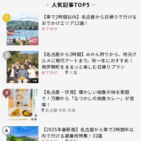
人気記事TOP5
【車で2時間以内】名古屋から日帰りで行ける
1
おでかけエリア12選！
おでかけ
【名古屋から2時間】みかん狩りから、地元グ
2
ルメに現代アートまで。秋〜冬におすすめ！
南伊勢町をまるっと楽しむ日帰りプラン
おでかけ
三重
PR
【名古屋・伏見】懐かしい給食の味を家庭
3
で！万勝から「なつかしの給食カレー」が登
場！
名古屋 中区 伏見
【2025年最新版】名古屋から車で2時間半以
4
内で行ける避暑地特集！32選