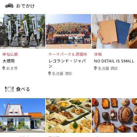
おでかけ
神社仏閣
テーマパーク＆遊園地
体験
大徳院
レゴランド・ジャパ
NO DETAIL IS SMALL
ン
あま市
名古屋 西区
名古屋 港区
食べる