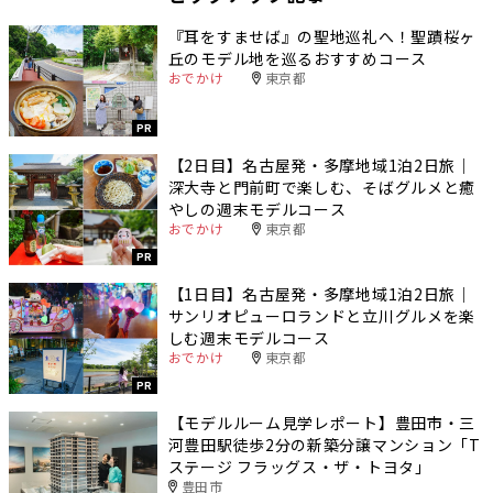
『耳をすませば』の聖地巡礼へ！聖蹟桜ヶ
丘のモデル地を巡るおすすめコース
おでかけ
東京都
PR
【2日目】名古屋発・多摩地域1泊2日旅｜
深大寺と門前町で楽しむ、そばグルメと癒
やしの週末モデルコース
おでかけ
東京都
PR
【1日目】名古屋発・多摩地域1泊2日旅｜
サンリオピューロランドと立川グルメを楽
しむ週末モデルコース
おでかけ
東京都
PR
【モデルルーム見学レポート】豊田市・三
河豊田駅徒歩2分の新築分譲マンション「T
ステージ フラッグス・ザ・トヨタ」
豊田市