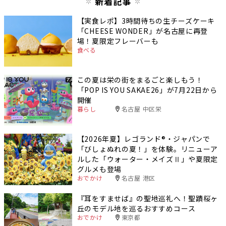
新着記事
【実食レポ】3時間待ちの生チーズケーキ
「CHEESE WONDER」が名古屋に再登
場！夏限定フレーバーも
食べる
この夏は栄の街をまるごと楽しもう！
「POP IS YOU SAKAE26」が7月22日から
開催
暮らし
名古屋 中区栄
【2026年夏】レゴランド®・ジャパンで
「びしょぬれの夏！」を体験。リニューア
ルした「ウォーター・メイズⅡ」や夏限定
グルメも登場
おでかけ
名古屋 港区
『耳をすませば』の聖地巡礼へ！聖蹟桜ヶ
丘のモデル地を巡るおすすめコース
おでかけ
東京都