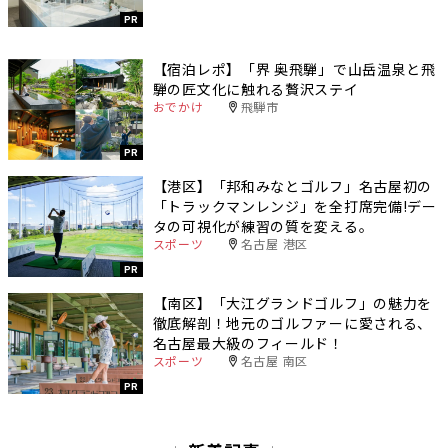
PR
【宿泊レポ】「界 奥飛騨」で山岳温泉と飛
騨の匠文化に触れる贅沢ステイ
おでかけ
飛騨市
PR
【港区】「邦和みなとゴルフ」名古屋初の
「トラックマンレンジ」を全打席完備!デー
タの可視化が練習の質を変える。
スポーツ
名古屋 港区
PR
【南区】「大江グランドゴルフ」の魅力を
徹底解剖！地元のゴルファーに愛される、
名古屋最大級のフィールド！
スポーツ
名古屋 南区
PR