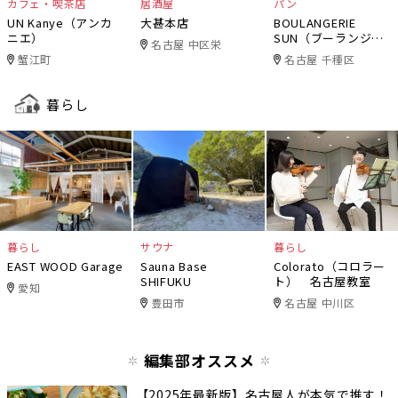
カフェ・喫茶店
居酒屋
パン
UN Kanye（アンカ
大甚本店
BOULANGERIE
ニエ）
SUN（ブーランジェ
名古屋 中区栄
リー・サン）
蟹江町
名古屋 千種区
暮らし
暮らし
サウナ
暮らし
EAST WOOD Garage
Sauna Base
Colorato（コロラー
SHIFUKU
ト） 名古屋教室
愛知
豊田市
名古屋 中川区
編集部オススメ
【2025年最新版】名古屋人が本気で推す！