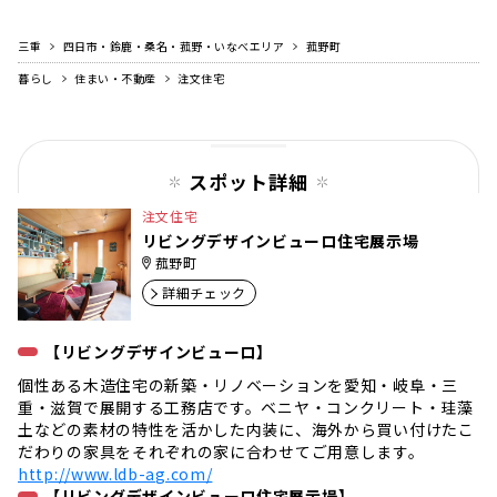
三重
四日市・鈴鹿・桑名・菰野・いなべエリア
菰野町
暮らし
住まい・不動産
注文住宅
スポット詳細
注文住宅
リビングデザインビューロ住宅展示場
菰野町
詳細チェック
【リビングデザインビューロ】
個性ある木造住宅の新築・リノベーションを愛知・岐阜・三
重・滋賀で展開する工務店です。ベニヤ・コンクリート・珪藻
土などの素材の特性を活かした内装に、海外から買い付けたこ
だわりの家具をそれぞれの家に合わせてご用意します。
http://www.ldb-ag.com/
【リビングデザインビューロ住宅展示場】