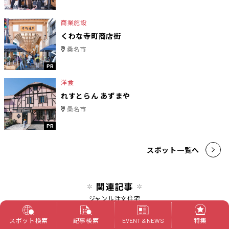
商業施設
くわな寺町商店街
桑名市
PR
洋食
れすとらん あずまや
桑名市
PR
スポット一覧へ
関連記事
ジャンル
注文住宅
「ナビデザイン」が手がけた店舗の8割が繁盛店
スポット検索
記事検索
特集
EVENT & NEWS