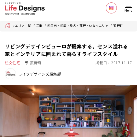
Menu
Home
エリア一覧
三重
四日市・鈴鹿・桑名・菰野・いなべエリア
菰野町
リビングデザインビューロが提案する。センス溢れる
家とインテリアに囲まれて暮らすライフスタイル
注文住宅
菰野町
掲載日：2017.11.17
ライフデザインズ編集部