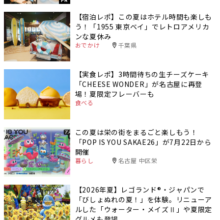
PR
【宿泊レポ】この夏はホテル時間も楽しも
う！「1955 東京ベイ」でレトロアメリカ
ンな夏休み
おでかけ
千葉県
【実食レポ】3時間待ちの生チーズケーキ
「CHEESE WONDER」が名古屋に再登
場！夏限定フレーバーも
食べる
この夏は栄の街をまるごと楽しもう！
「POP IS YOU SAKAE26」が7月22日から
開催
暮らし
名古屋 中区栄
【2026年夏】レゴランド®・ジャパンで
「びしょぬれの夏！」を体験。リニューア
ルした「ウォーター・メイズⅡ」や夏限定
グルメも登場