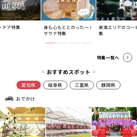
トドア特集
身も心もととのった〜！
東海エリアのコー
サウナ特集
集
特集一覧へ
おすすめスポット
愛知県
岐阜県
三重県
静岡県
おでかけ