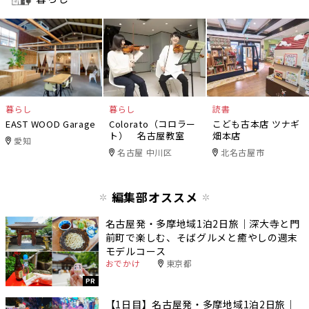
暮らし
暮らし
読書
EAST WOOD Garage
Colorato（コロラー
こども古本店 ツナギ
ト） 名古屋教室
畑本店
愛知
名古屋 中川区
北名古屋市
編集部オススメ
名古屋発・多摩地域1泊2日旅｜深大寺と門
前町で楽しむ、そばグルメと癒やしの週末
モデルコース
おでかけ
東京都
PR
【1日目】名古屋発・多摩地域1泊2日旅｜