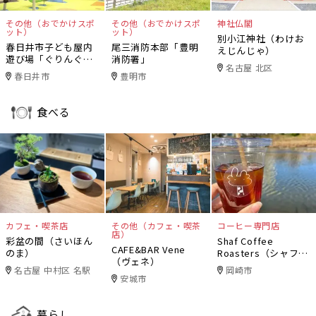
その他（おでかけスポ
その他（おでかけスポ
神社仏閣
ット）
ット）
別小江神社（わけお
春日井市子ども屋内
尾三消防本部「豊明
えじんじゃ）
遊び場「ぐりんぐり
消防署」
名古屋 北区
ん」
春日井市
豊明市
食べる
カフェ・喫茶店
その他（カフェ・喫茶
コーヒー専門店
店）
彩盆の間（さいほん
Shaf Coffee
CAFE&BAR Vene
のま）
Roasters（シャフコ
（ヴェネ）
ーヒーロースター
名古屋 中村区 名駅
岡崎市
ズ）
安城市
暮らし