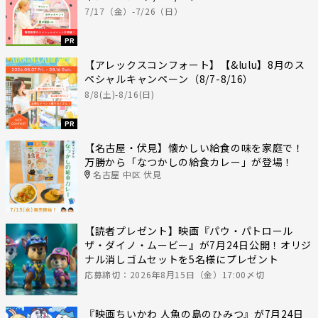
7/17（金）-7/26（日）
PR
【アレックスコンフォート】【&lulu】8月のス
ペシャルキャンペーン（8/7-8/16）
8/8(土)-8/16(日)
PR
【名古屋・伏見】懐かしい給食の味を家庭で！
万勝から「なつかしの給食カレー」が登場！
名古屋 中区 伏見
【読者プレゼント】映画『パウ・パトロール
ザ・ダイノ・ムービー』が7月24日公開！オリジ
ナル消しゴムセットを5名様にプレゼント
応募締切：2026年8月15日（金）17:00〆切
『映画ちいかわ 人魚の島のひみつ』が7月24日