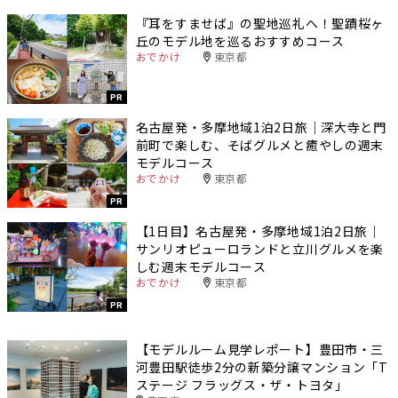
『耳をすませば』の聖地巡礼へ！聖蹟桜ヶ
丘のモデル地を巡るおすすめコース
おでかけ
東京都
PR
名古屋発・多摩地域1泊2日旅｜深大寺と門
前町で楽しむ、そばグルメと癒やしの週末
モデルコース
おでかけ
東京都
PR
【1日目】名古屋発・多摩地域1泊2日旅｜
サンリオピューロランドと立川グルメを楽
しむ週末モデルコース
おでかけ
東京都
PR
【モデルルーム見学レポート】豊田市・三
河豊田駅徒歩2分の新築分譲マンション「T
ステージ フラッグス・ザ・トヨタ」