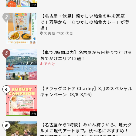
PR
【名古屋・伏見】懐かしい給食の味を家庭
2
で！万勝から「なつかしの給食カレー」が登
場！
名古屋 中区 伏見
【車で2時間以内】名古屋から日帰りで行ける
3
おでかけエリア12選！
おでかけ
【ドラッグストア Charley】8月のスペシャル
4
キャンペーン（8/8-8/16）
PR
【名古屋から2時間】みかん狩りから、地元グ
5
ルメに現代アートまで。秋〜冬におすすめ！