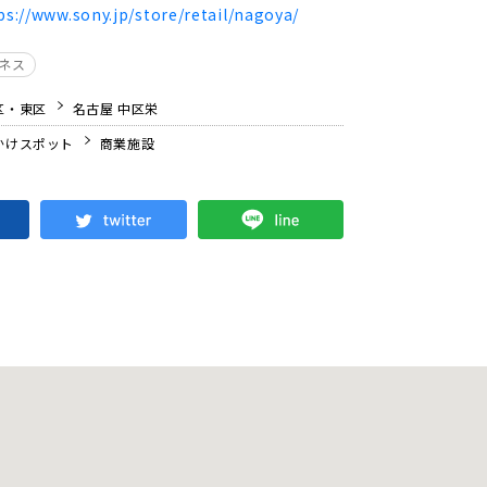
ps://www.sony.jp/store/retail/nagoya/
ジネス
区・東区
名古屋 中区栄
かけスポット
商業施設