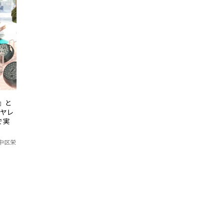
』と
イヤレ
で実
中区栄