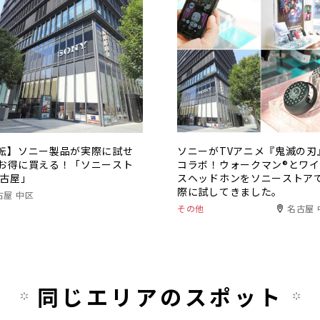
転】ソニー製品が実際に試せ
ソニーがTVアニメ『鬼滅の刃
お得に買える！「ソニースト
コラボ！ウォークマン®とワ
名古屋」
スヘッドホンをソニーストア
際に試してきました。
古屋 中区
その他
名古屋 
同じエリアのスポット