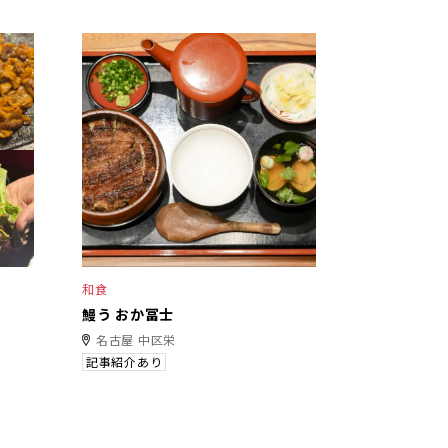
和食
鰻う おか冨士
名古屋 中区栄
記事紹介あり