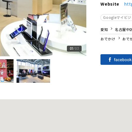
Website
htt
Googleマイビ
愛知
名古屋中
おでかけ
おで
01
03