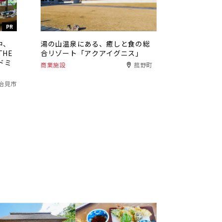
PR
中、
湯の山温泉にある、癒しと食の総
HE
合リゾート「アクアイグニス」
ドミ
商業施設
菰野町
治見市