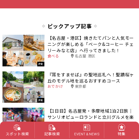
ピックアップ記事
【名古屋・港区】焼きたてパンと人気モー
ニングが楽しめる「ベーク&コーヒー チェ
リーみなと店」へ行ってきました！
食べる
名古屋 港区
PR
『耳をすませば』の聖地巡礼へ！聖蹟桜ヶ
丘のモデル地を巡るおすすめコース
おでかけ
東京都
PR
【1日目】名古屋発・多摩地域1泊2日旅｜
サンリオピューロランドと立川グルメを楽
しむ週末モデルコース
おでかけ
東京都
スポット検索
記事検索
特集
EVENT & NEWS
PR