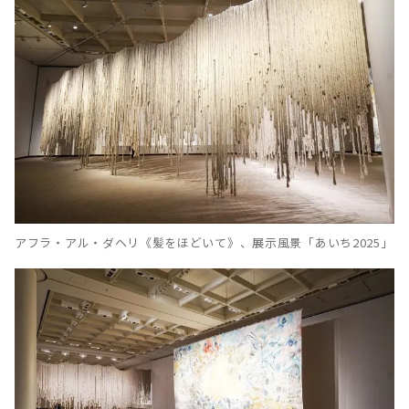
アフラ・アル・ダヘリ《髪をほどいて》、展示風景「あいち2025」