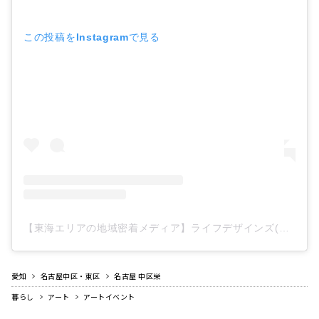
この投稿をInstagramで見る
【東海エリアの地域密着メディア】ライフデザインズ(@life_designs_japan)がシェアした投稿
愛知
名古屋中区・東区
名古屋 中区栄
暮らし
アート
アートイベント