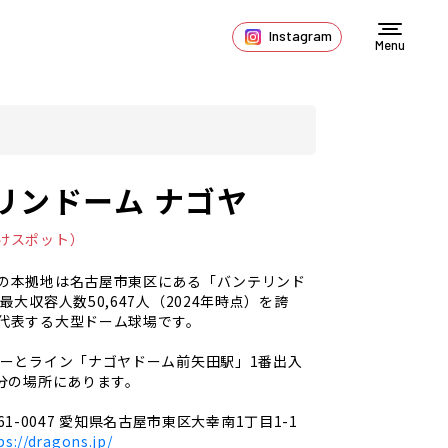
Instagram
Menu
リンドーム ナゴヤ
けスポット）
の本拠地は名古屋市東区にある「バンテリンド
。最大収容人数
50,647人（2024年時点）
を誇
代表する大型ドーム球場です。
りーとライン「ナゴヤドーム前矢田駅」1番出入
5分の場所にあります。
61-0047 愛知県名古屋市東区大幸南1丁目1-1
ps://dragons.jp/