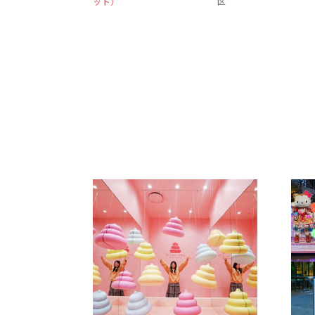
ット）
区