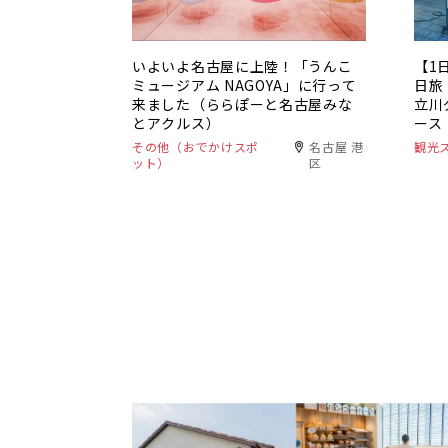
いよいよ名古屋に上陸！「うんこ
【1
ミュージアム NAGOYA」に行って
日旅
来ました（ららぽーと名古屋みな
立川
とアクルス）
ース
その他（おでかけスポ
名古屋 港
観光
ット）
区