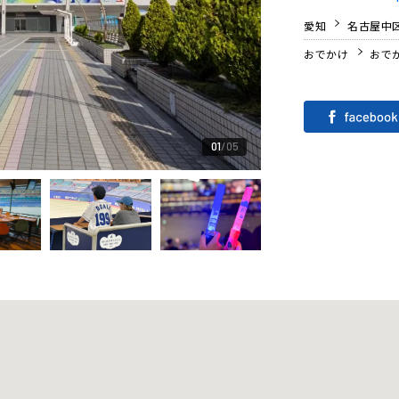
愛知
名古屋中
おでかけ
おで
01
05