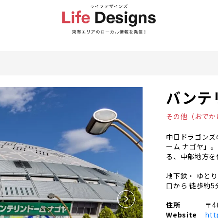
バンテ
その他（おでか
中日ドラゴンズ
ーム ナゴヤ」
る、中部地方を
地下鉄・ ゆと
口から 徒歩約
住所
〒4
Website
htt