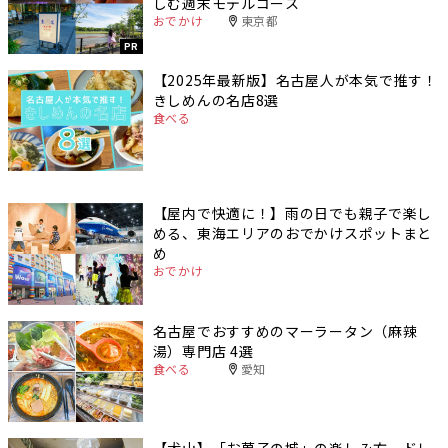
しむ週末モデルコース
おでかけ
東京都
PR
【2025年最新版】名古屋人が本気で推す！
きしめんの名店8選
食べる
【屋内で快適に！】雨の日でも親子で楽し
める、東海エリアのおでかけスポットまと
め
おでかけ
名古屋でおすすめのマーラータン（麻辣
湯）専門店 4選
食べる
愛知
【犬山】「お菓子の城」の楽しみ方。ドレ