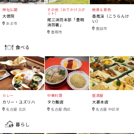
神社仏閣
その他（おでかけスポ
絶景＆景色
ット）
大徳院
香嵐渓（こうらんけ
尾三消防本部「豊明
い）
あま市
消防署」
豊田市
豊明市
食べる
カレー
中華料理
居酒屋
カリー・ユズリハ
タカ飯店
大甚本店
名古屋 北区
名古屋 西区
名古屋 中区栄
暮らし