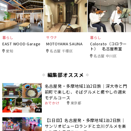
暮らし
サウナ
暮らし
EAST WOOD Garage
MOTOYAMA SAUNA
Colorato（コロラー
ト） 名古屋教室
愛知
名古屋 千種区
名古屋 中川区
編集部オススメ
名古屋発・多摩地域1泊2日旅｜深大寺と門
前町で楽しむ、そばグルメと癒やしの週末
モデルコース
おでかけ
東京都
PR
【1日目】名古屋発・多摩地域1泊2日旅｜
サンリオピューロランドと立川グルメを楽