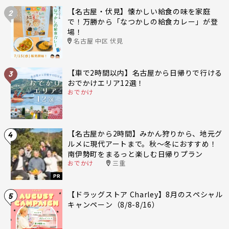
【名古屋・伏見】懐かしい給食の味を家庭
2
で！万勝から「なつかしの給食カレー」が登
場！
名古屋 中区 伏見
【車で2時間以内】名古屋から日帰りで行ける
3
おでかけエリア12選！
おでかけ
【名古屋から2時間】みかん狩りから、地元グ
4
ルメに現代アートまで。秋〜冬におすすめ！
南伊勢町をまるっと楽しむ日帰りプラン
おでかけ
三重
PR
【ドラッグストア Charley】8月のスペシャル
5
キャンペーン（8/8-8/16）