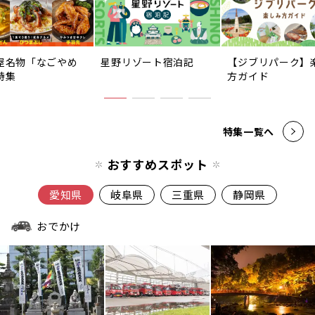
屋名物「なごやめ
星野リゾート宿泊記
【ジブリパーク】
特集
方ガイド
特集一覧へ
おすすめスポット
愛知県
岐阜県
三重県
静岡県
おでかけ