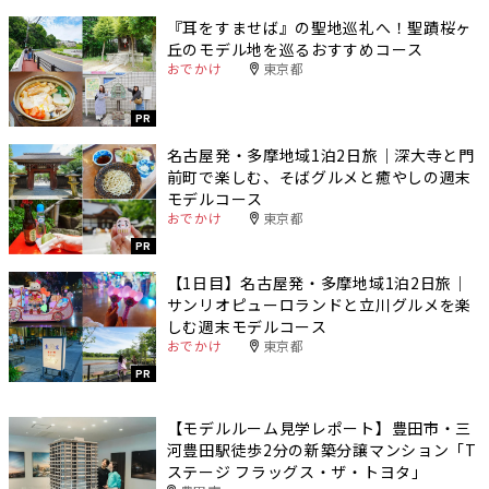
『耳をすませば』の聖地巡礼へ！聖蹟桜ヶ
丘のモデル地を巡るおすすめコース
おでかけ
東京都
PR
名古屋発・多摩地域1泊2日旅｜深大寺と門
前町で楽しむ、そばグルメと癒やしの週末
モデルコース
おでかけ
東京都
PR
【1日目】名古屋発・多摩地域1泊2日旅｜
サンリオピューロランドと立川グルメを楽
しむ週末モデルコース
おでかけ
東京都
PR
【モデルルーム見学レポート】豊田市・三
河豊田駅徒歩2分の新築分譲マンション「T
ステージ フラッグス・ザ・トヨタ」