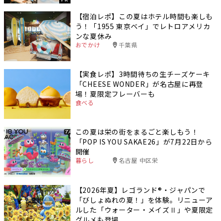
【宿泊レポ】この夏はホテル時間も楽しも
う！「1955 東京ベイ」でレトロアメリカ
ンな夏休み
おでかけ
千葉県
【実食レポ】3時間待ちの生チーズケーキ
「CHEESE WONDER」が名古屋に再登
場！夏限定フレーバーも
食べる
この夏は栄の街をまるごと楽しもう！
「POP IS YOU SAKAE26」が7月22日から
開催
暮らし
名古屋 中区栄
【2026年夏】レゴランド®・ジャパンで
「びしょぬれの夏！」を体験。リニューア
ルした「ウォーター・メイズⅡ」や夏限定
グルメも登場