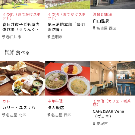
その他（おでかけスポ
その他（おでかけスポ
温泉＆銭湯
ット）
ット）
白山温泉
春日井市子ども屋内
尾三消防本部「豊明
名古屋 西区
遊び場「ぐりんぐり
消防署」
ん」
春日井市
豊明市
食べる
カレー
中華料理
その他（カフェ・喫茶
店）
カリー・ユズリハ
タカ飯店
CAFE&BAR Vene
名古屋 北区
名古屋 西区
（ヴェネ）
安城市