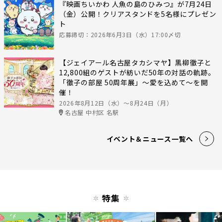
『映画ちいかわ 人魚の島のひみつ』が7月24日
（金）公開！クリアスタンドを5名様にプレゼン
ト
応募締切：2026年6月3日（水）17:00〆切
【ジェイアール名古屋タカシマヤ】黒柳徹子と
12,800組のゲストが紡いだ50年の対話の軌跡。
「徹子の部屋 50周年展」～愛を込めて～を開
催！
2026年8月12日（水）〜8月24日（月）
名古屋 中村区 名駅
イベント＆ニュース一覧へ
特集