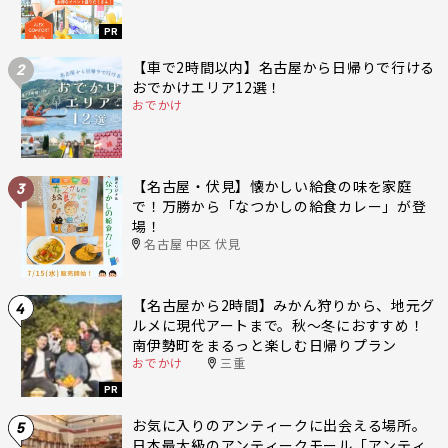
PR
【車で2時間以内】名古屋から日帰りで行ける
2
おでかけエリア12選！
おでかけ
【名古屋・伏見】懐かしい給食の味を家庭
3
で！万勝から「なつかしの給食カレー」が登
場！
名古屋 中区 伏見
【名古屋から2時間】みかん狩りから、地元グ
4
ルメに現代アートまで。秋〜冬におすすめ！
南伊勢町をまるっと楽しむ日帰りプラン
おでかけ
三重
PR
お気に入りのアンティークに出会える場所。
5
日本最大級のアンティークモール「アンティ