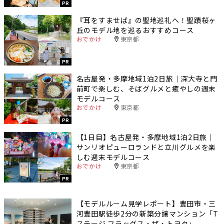
PR
『耳をすませば』の聖地巡礼へ！聖蹟桜ヶ
丘のモデル地を巡るおすすめコース
おでかけ
東京都
PR
名古屋発・多摩地域1泊2日旅｜深大寺と門
前町で楽しむ、そばグルメと癒やしの週末
モデルコース
おでかけ
東京都
PR
【1日目】名古屋発・多摩地域1泊2日旅｜
サンリオピューロランドと立川グルメを楽
しむ週末モデルコース
おでかけ
東京都
PR
【モデルルーム見学レポート】豊田市・三
河豊田駅徒歩2分の新築分譲マンション「T
ステージ フラッグス・ザ・トヨタ」