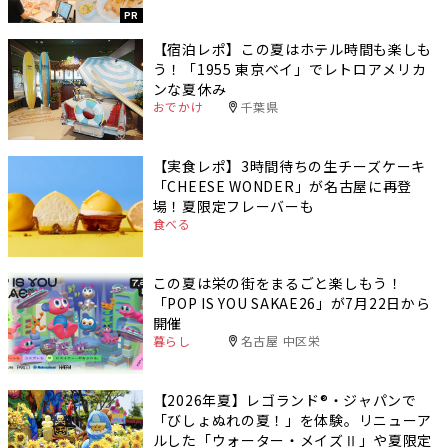
PR
【宿泊レポ】この夏はホテル時間も楽しも
う！「1955 東京ベイ」でレトロアメリカ
ンな夏休み
おでかけ
千葉県
【実食レポ】3時間待ちの生チーズケーキ
「CHEESE WONDER」が名古屋に再登
場！夏限定フレーバーも
食べる
この夏は栄の街をまるごと楽しもう！
「POP IS YOU SAKAE26」が7月22日から
開催
暮らし
名古屋 中区栄
【2026年夏】レゴランド®・ジャパンで
「びしょぬれの夏！」を体験。リニューア
ルした「ウォーター・メイズⅡ」や夏限定