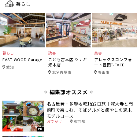
暮らし
暮らし
読書
美容
EAST WOOD Garage
こども古本店 ツナギ
アレックスコンフォ
畑本店
ート豊田T-FACE
愛知
北名古屋市
豊田市
編集部オススメ
名古屋発・多摩地域1泊2日旅｜深大寺と門
前町で楽しむ、そばグルメと癒やしの週末
モデルコース
おでかけ
東京都
PR