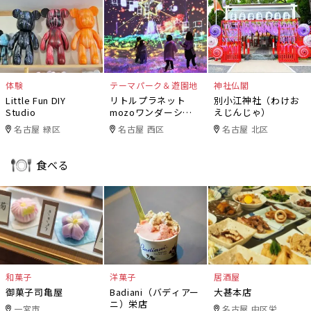
体験
テーマパーク＆遊園地
神社仏閣
Little Fun DIY
リトルプラネット
別小江神社（わけお
Studio
mozoワンダーシテ
えじんじゃ）
ィ
名古屋 緑区
名古屋 西区
名古屋 北区
食べる
和菓子
洋菓子
居酒屋
御菓子司亀屋
Badiani（バディアー
大甚本店
ニ）栄店
一宮市
名古屋 中区栄