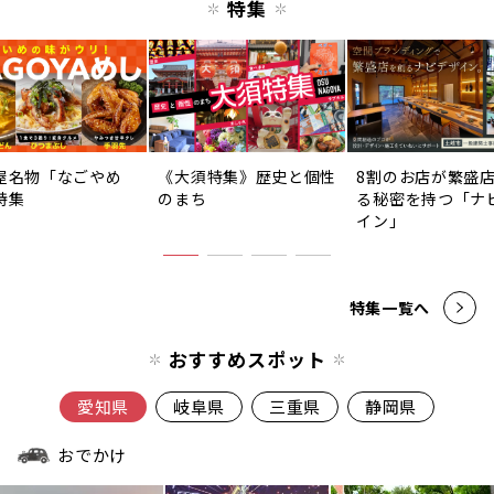
特集
屋名物「なごやめ
《大須特集》歴史と個性
8割のお店が繁盛
特集
のまち
る秘密を持つ「ナ
イン」
特集一覧へ
おすすめスポット
愛知県
岐阜県
三重県
静岡県
おでかけ