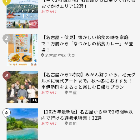
1
おでかけエリア12選！
おでかけ
【名古屋・伏見】懐かしい給食の味を家庭
2
で！万勝から「なつかしの給食カレー」が登
場！
名古屋 中区 伏見
【名古屋から2時間】みかん狩りから、地元グ
3
ルメに現代アートまで。秋〜冬におすすめ！
南伊勢町をまるっと楽しむ日帰りプラン
おでかけ
三重
PR
【2025年最新版】名古屋から車で2時間半以
4
内で行ける避暑地特集！32選
おでかけ
愛知