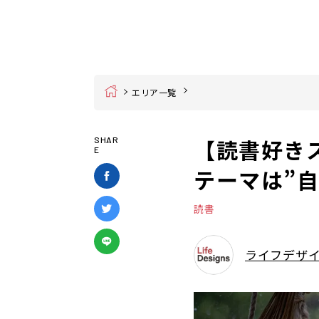
Home
エリア一覧
【読書好き
SHAR
E
テーマは”自
読書
ライフデザ