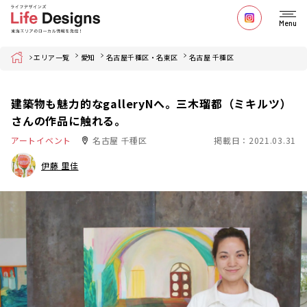
Menu
Home
エリア一覧
愛知
名古屋千種区・名東区
名古屋 千種区
建築物も魅力的なgalleryNへ。三木瑠都（ミキルツ）
さんの作品に触れる。
アートイベント
名古屋 千種区
掲載日：2021.03.31
伊藤 里佳