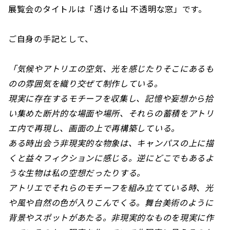
展覧会のタイトルは「透ける山 不透明な窓」です。
ご自身の手記として、
「気候やアトリエの空気、光を感じたりそこにあるも
のの雰囲気を織り交ぜて制作している。
現実に存在するモチーフを収集し、記憶や妄想から拾
い集めた断片的な場面や場所、それらの蓄積をアトリ
エ内で再現し、画面の上で再構築している。
ある時出会う非現実的な物象は、キャンパスの上に描
くと益々フィクションに感じる。逆にどこでもあるよ
うな生物は私の空想だったりする。
アトリエでそれらのモチーフを組み立てている時、光
や風や自然の色が入りこんでくる。舞台美術のように
背景やスポットがあたる。非現実的なものを現実に作