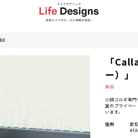
種区
「Cal
ー）」
美容
小顔コルギ専門サ
室のプライベー
います。
住所
愛
4F