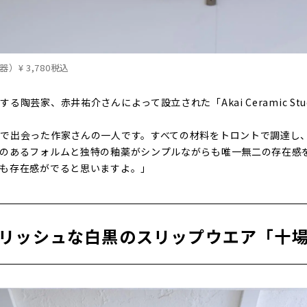
器）¥ 3,780税込
陶芸家、赤井祐介さんによって設立された「Akai Ceramic Stu
で出会った作家さんの一人です。すべての材料をトロントで調達し
のあるフォルムと独特の釉薬がシンプルながらも唯一無二の存在感
も存在感がでると思いますよ。」
リッシュな白黒のスリップウエア「十