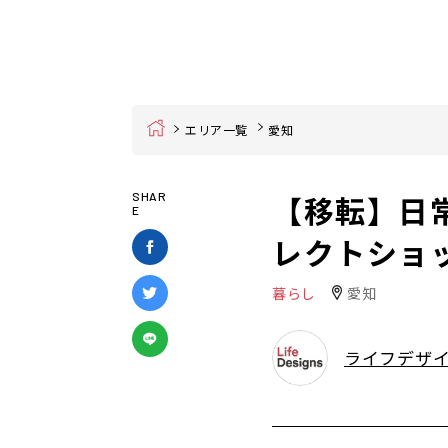
Home
エリア一覧
愛知
【移転】日
SHAR
E
レクトショッ
暮らし
愛知
ライフデザ