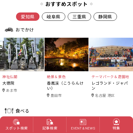
おすすめスポット
愛知県
岐阜県
三重県
静岡県
おでかけ
神社仏閣
絶景＆景色
テーマパーク＆遊園地
大徳院
香嵐渓（こうらんけ
レゴランド・ジャパ
い）
ン
あま市
豊田市
名古屋 港区
食べる
スポット検索
記事検索
特集
EVENT & NEWS