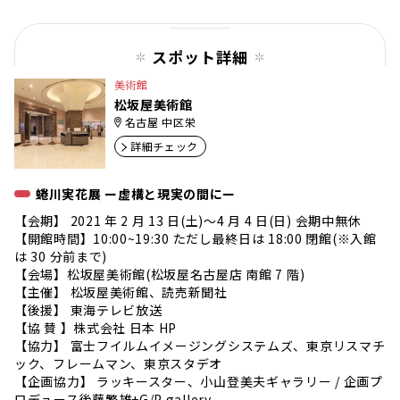
スポット詳細
美術館
松坂屋美術館
名古屋 中区栄
詳細チェック
蜷川実花展 ー虚構と現実の間にー
【会期】 2021 年 2 月 13 日(土)〜4 月 4 日(日) 会期中無休
【開館時間】10:00~19:30 ただし最終日は 18:00 閉館(※入館
は 30 分前まで)
【会場】松坂屋美術館(松坂屋名古屋店 南館 7 階)
【主催】 松坂屋美術館、読売新聞社
【後援】 東海テレビ放送
【協 賛 】株式会社 日本 HP
【協力】 富士フイルムイメージングシステムズ、東京リスマチ
ック、フレームマン、東京スタデオ
【企画協力】 ラッキースター、小山登美夫ギャラリー / 企画プ
ロデュース後藤繁雄+G/P gallery