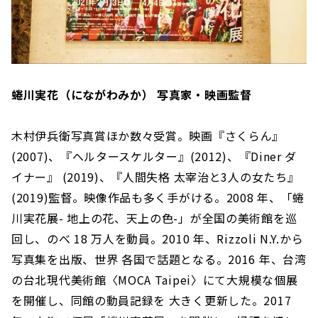
蜷川実花（にながわみか） 写真家・映画監督
木村伊兵衛写真賞ほか数々受賞。映画『さくらん』
(2007)、『へルタースケルター』(2012)、『Diner ダ
イナー』 (2019)、『人間失格 太宰治と3人の女たち』
(2019)監督。映像作品も多く手がける。2008 年、「蜷
川実花展- 地上の花、天上の色-」が全国の美術館を巡
回し、のべ 18 万人を動員。2010 年、Rizzoli N.Y.から
写真集を出版、世界 各国で話題となる。2016 年、台湾
の台北現代美術館〈MOCA Taipei〉にて大規模な個展
を開催し、同館の動員記録を 大きく更新した。2017