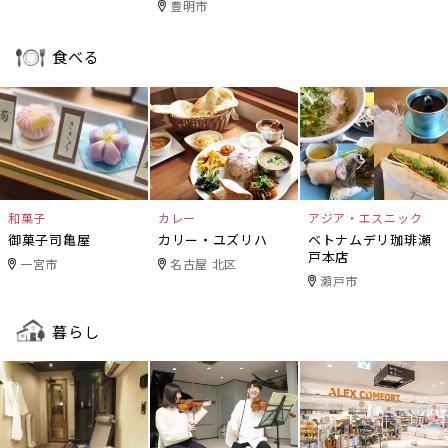
豊明市
食べる
和菓子
カレー
アジア・エスニック
御菓子司亀屋
カリー・ユズリハ
ベトナムデリ珈琲瀬
戸本店
一宮市
名古屋 北区
瀬戸市
暮らし