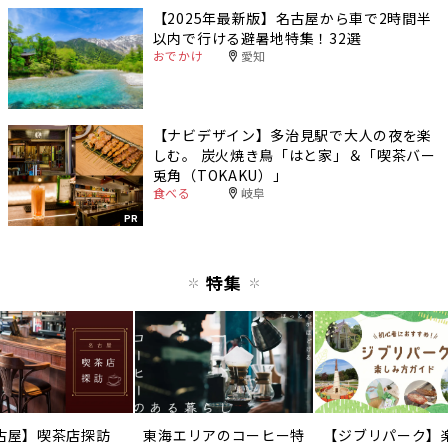
【2025年最新版】名古屋から車で2時間半
以内で行ける避暑地特集！32選
おでかけ
愛知
【ナビデザイン】多治見駅で大人の夜を楽
しむ。 炭火焼き鳥「はと家」＆「喫茶バー
兎角（TOKAKU）」
食べる
岐阜
PR
特集
古屋】喫茶店探訪
東海エリアのコーヒー特
【ジブリパーク】