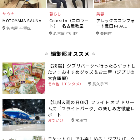
サウナ
暮らし
美容
MOTOYAMA SAUNA
Colorato（コロラー
アレックスコンフォ
ト） 名古屋教室
ート豊田T-FACE
名古屋 千種区
名古屋 中川区
豊田市
編集部オススメ
【28選】ジブリパークへ行ったらゲットし
たい！おすすめグッズ＆お土産（ジブリの
大倉庫編）
その他（エンタメ）
長久手市
【無料＆雨の日OK】フライト オブ ドリー
ムズ「フライトパーク」の楽しみ方徹底レ
ポート
おでかけ
常滑市
チケットなしでも楽しめる！ジブリパーク