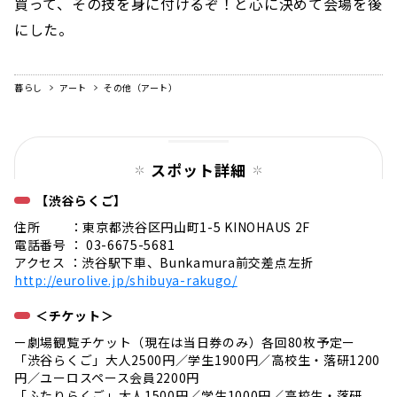
買って、その技を身に付けるぞ！と心に決めて会場を後
にした。
暮らし
アート
その他（アート）
スポット詳細
【渋谷らくご】
住所 ：東京都渋谷区円山町1-5 KINOHAUS 2F
電話番号 ： 03-6675-5681
アクセス ：渋谷駅下車、Bunkamura前交差点左折
http://eurolive.jp/shibuya-rakugo/
＜チケット＞
ー劇場観覧チケット（現在は当日券のみ）各回80枚予定ー
「渋谷らくご」大人2500円／学生1900円／高校生・落研1200
円／ユーロスペース会員2200円
「ふたりらくご」大人1500円／学生1000円／高校生・落研