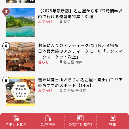
PR
【2025年最新版】名古屋から車で2時間半以
3
内で行ける避暑地特集！32選
おでかけ
愛知
お気に入りのアンティークに出会える場所。
4
日本最大級のアンティークモール「アンティ
ークマーケット吹上」
暮らし
名古屋 東区
週末は覚王山ぶらり。名古屋・覚王山エリア
5
のおすすめスポット【14選】
おでかけ
名古屋 千種区
人気記事一覧へ
スポット検索
記事検索
特集
EVENT & NEWS