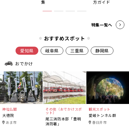
集
方ガイド
特集一覧へ
おすすめスポット
愛知県
岐阜県
三重県
静岡県
おでかけ
神社仏閣
その他（おでかけスポ
観光スポット
ット）
大徳院
愛岐トンネル群
尾三消防本部「豊明
あま市
春日井市
消防署」